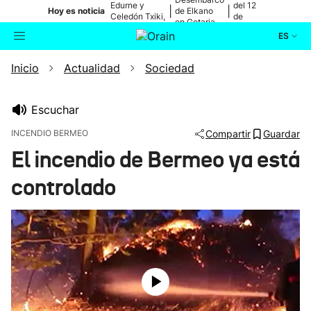
Edurne y
del 12
|
|
Hoy es noticia
de Elkano
Celedón Txiki,
de
en Getaria
en directo
agosto
ES
Inicio
Actualidad
Sociedad
Actualidad
Buscador
Política
Escuchar
INCENDIO BERMEO
Compartir
Guardar
Cultura
El incendio de Bermeo ya está
controlado
Ikusmiran
Eguraldia