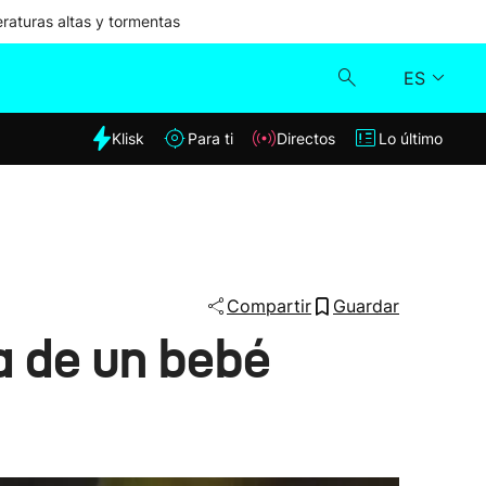
aturas altas y tormentas
ES
dia
Klisk
Para ti
Directos
Lo último
Klisk
Directos
Para ti
Compartir
Guardar
a de un bebé
Lo último