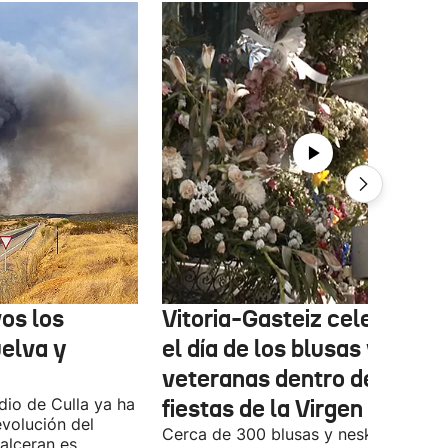
os los
Vitoria-Gasteiz celebra ho
uelva y
el día de los blusas y nesk
veteranas dentro de las
ndio de Culla ya ha
fiestas de la Virgen Blanca
evolución del
Cerca de 300 blusas y neskas
alceran es