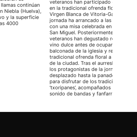
veteranos han participado este sába
 llamas continúan
en la tradicional ofrenda floral a la
n Niebla (Huelva),
Virgen Blanca de Vitoria-Gasteiz. La
vo y la superficie
jornada ha arrancado a las 9:00 hora
las 4000
con una misa celebrada en la iglesia 
San Miguel. Posteriormente, los
veteranos han degustado rosquillas y
vino dulce antes de ocupar la
balconada de la iglesia y realizar la
tradicional ofrenda floral a la patrona
de la ciudad. Tras el aurresku de hono
los protagonistas de la jornada se ha
desplazado hasta la panadería Artep
para disfrutar de los tradicionales
‘txoripanes’, acompañados por el
sonido de bandas y fanfarrias.