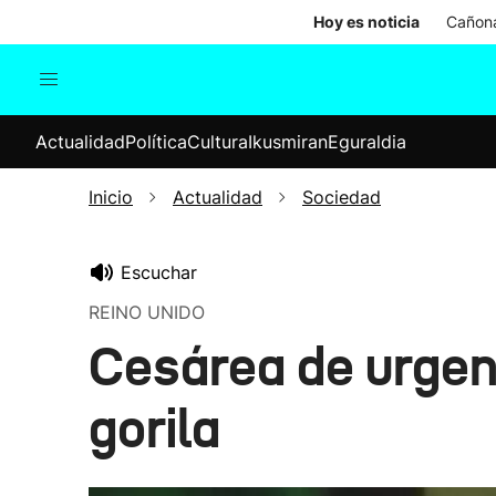
Hoy es noticia
Cañona
Actualidad
Política
Cul
Actualidad
Política
Cultura
Ikusmiran
Eguraldia
Sociedad
Elecciones
Economía
Inicio
Actualidad
Sociedad
Internacional
Escuchar
REINO UNIDO
Cesárea de urgenc
gorila