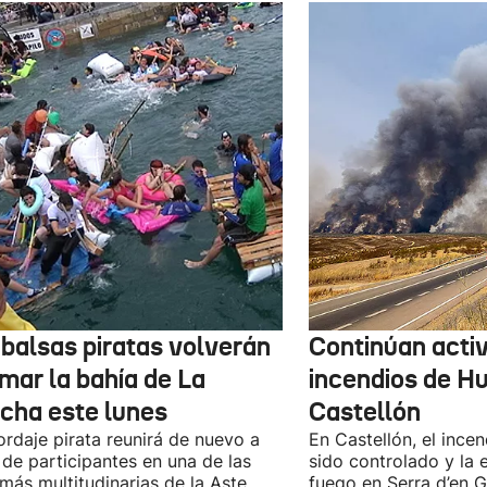
 balsas piratas volverán
Continúan activ
mar la bahía de La
incendios de H
cha este lunes
Castellón
ordaje pirata reunirá de nuevo a
En Castellón, el ince
 de participantes en una de las
sido controlado y la 
 más multitudinarias de la Aste
fuego en Serra d’en G