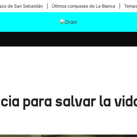
|
|
zo de San Sebastián
Últimos compases de La Blanca
Temper
tura
Ikusmiran
Egural
Salud
Tecnología
ia para salvar la vid