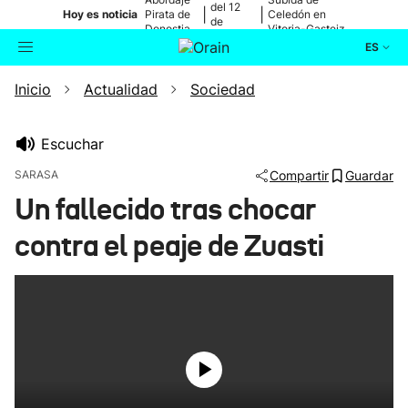
del 12
|
|
Hoy es noticia
Pirata de
Celedón en
de
Donostia
Vitoria-Gasteiz
agosto
ES
Inicio
Actualidad
Sociedad
Actualidad
Buscador
Política
Escuchar
SARASA
Compartir
Guardar
Cultura
Un fallecido tras chocar
contra el peaje de Zuasti
Ikusmiran
Eguraldia