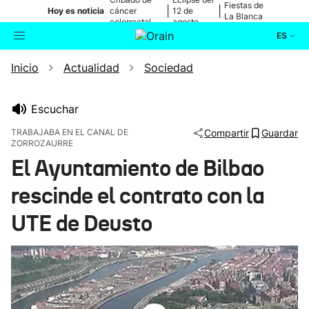
Fiestas de
|
|
Hoy es noticia
cáncer
12 de
La Blanca
colorrectal
agosto
ES
Inicio
Actualidad
Sociedad
Actualidad
Buscador
Política
Escuchar
TRABAJABA EN EL CANAL DE
Compartir
Guardar
ZORROZAURRE
Cultura
El Ayuntamiento de Bilbao
Ikusmiran
rescinde el contrato con la
UTE de Deusto
Eguraldia