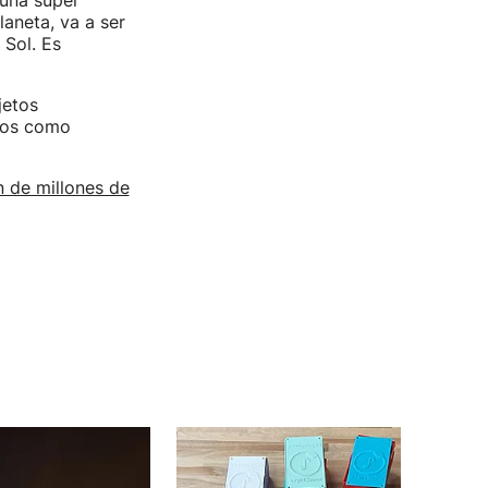
 una super
aneta, va a ser
 Sol. Es
jetos
anos como
 de millones de