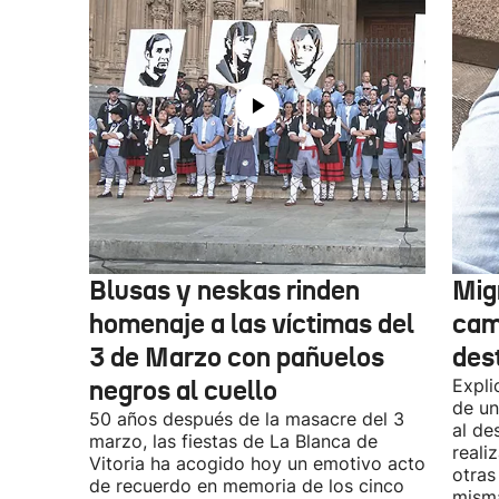
Blusas y neskas rinden
Mig
homenaje a las víctimas del
cam
3 de Marzo con pañuelos
des
negros al cuello
Expli
de un
50 años después de la masacre del 3
al de
marzo, las fiestas de La Blanca de
reali
Vitoria ha acogido hoy un emotivo acto
otras
de recuerdo en memoria de los cinco
misma