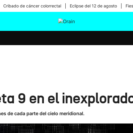
|
|
Cribado de cáncer colorrectal
Eclipse del 12 de agosto
Fie
tura
Ikusmiran
Egural
Salud
Tecnología
ta 9 en el inexplorado
 de cada parte del cielo meridional.