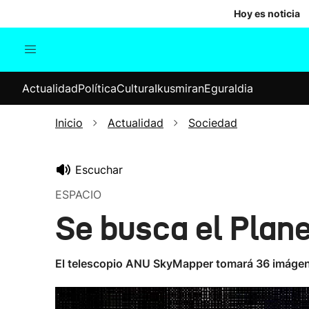
Hoy es noticia
Actualidad
Política
Cul
Actualidad
Política
Cultura
Ikusmiran
Eguraldia
Sociedad
Elecciones
Economía
Inicio
Actualidad
Sociedad
Internacional
Escuchar
ESPACIO
Se busca el Plane
El telescopio ANU SkyMapper tomará 36 imágenes