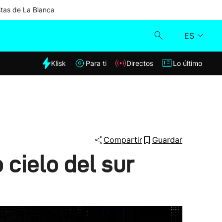
stas de La Blanca
ES
dia
Klisk
Para ti
Directos
Lo último
Klisk
Directos
Para ti
Compartir
Guardar
 cielo del sur
Lo último