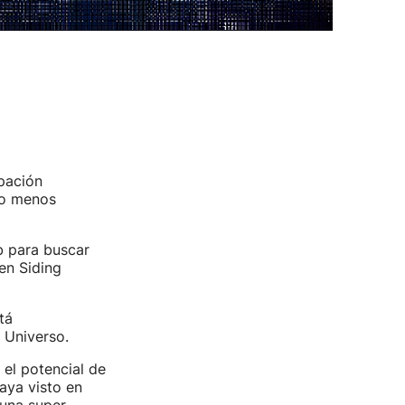
pación
elo menos
eb para buscar
en Siding
tá
 Universo.
 el potencial de
aya visto en