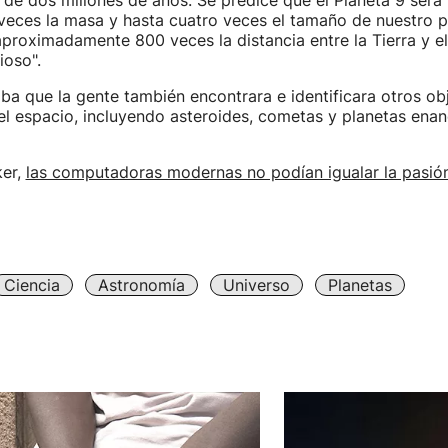
a de dos millones de años. Se predice que el Planeta 9 será
 veces la masa y hasta cuatro veces el tamaño de nuestro pl
 aproximadamente 800 veces la distancia entre la Tierra y el
ioso".
ba que la gente también encontrara e identificara otros ob
el espacio, incluyendo asteroides, cometas y planetas en
ker,
las computadoras modernas no podían igualar la pasión
Ciencia
Astronomía
Universo
Planetas