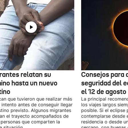
rantes relatan su
Consejos para d
ino hasta un nuevo
seguridad del e
tino
el 12 de agosto
can que tuvieron que realizar más
La principal recomend
 intento antes de conseguir llegar
los viajes largos sie
stino previsto. Algunos migrantes
posible. Si el eclipse
zan el trayecto acompañados de
contemplarse desde e
 personas que comparten la
residencia o desde u
 situación.
cercano, con buenas 