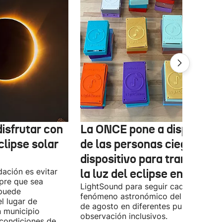
isfrutar con
La ONCE pone a disposició
clipse solar
de las personas ciegas un
dispositivo para transform
ación es evitar
la luz del eclipse en sonido
mpre que sea
LightSound para seguir cada fase del
 puede
fenómeno astronómico del próximo 1
l lugar de
de agosto en diferentes puntos de
n municipio
observación inclusivos.
condiciones de