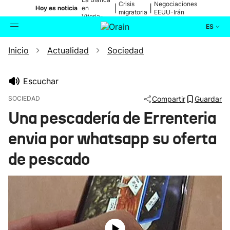
Crisis
Negociaciones
|
|
Hoy es noticia
en
migratoria
EEUU-Irán
Vitoria-
Gasteiz
ES
Inicio
Actualidad
Sociedad
Actualidad
Buscador
Política
Escuchar
SOCIEDAD
Compartir
Guardar
Cultura
Una pescadería de Errenteria
envia por whatsapp su oferta
Ikusmiran
de pescado
Eguraldia