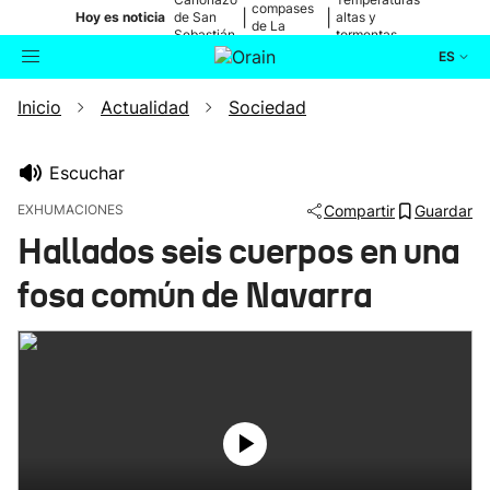
compases
|
|
Hoy es noticia
de San
altas y
de La
Sebastián
tormentas
Blanca
ES
Inicio
Actualidad
Sociedad
Actualidad
Buscador
Política
Escuchar
EXHUMACIONES
Compartir
Guardar
Cultura
Hallados seis cuerpos en una
fosa común de Navarra
Ikusmiran
Eguraldia