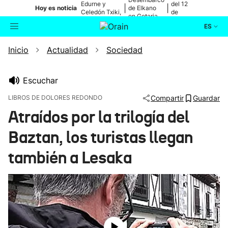
Edurne y
del 12
|
|
Hoy es noticia
de Elkano
Celedón Txiki,
de
en Getaria
en directo
agosto
ES
Inicio
Actualidad
Sociedad
Actualidad
Buscador
Política
Escuchar
LIBROS DE DOLORES REDONDO
Compartir
Guardar
Cultura
Atraídos por la trilogía del
Baztan, los turistas llegan
Ikusmiran
también a Lesaka
Eguraldia