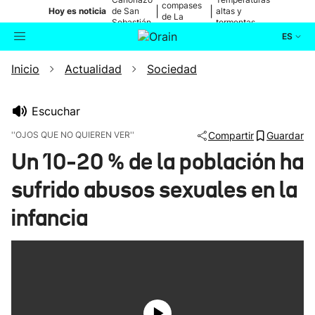
compases
|
|
Hoy es noticia
de San
altas y
de La
Sebastián
tormentas
Blanca
ES
Inicio
Actualidad
Sociedad
Actualidad
Buscador
Política
Escuchar
''OJOS QUE NO QUIEREN VER''
Compartir
Guardar
Cultura
Un 10-20 % de la población ha
sufrido abusos sexuales en la
Ikusmiran
infancia
Eguraldia