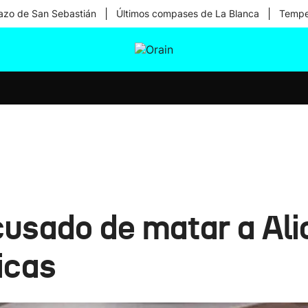
|
|
zo de San Sebastián
Últimos compases de La Blanca
Temper
tura
Ikusmiran
Egural
Salud
Tecnología
cusado de matar a Ali
icas