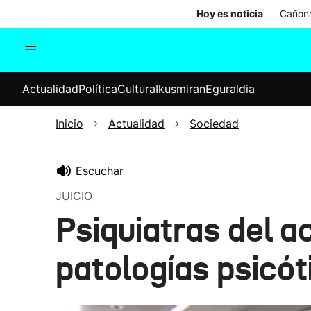
Hoy es noticia
Cañona
Actualidad
Política
Cul
Actualidad
Política
Cultura
Ikusmiran
Eguraldia
Sociedad
Elecciones
Economía
Inicio
Actualidad
Sociedad
Internacional
Escuchar
JUICIO
Psiquiatras del a
patologías psicót