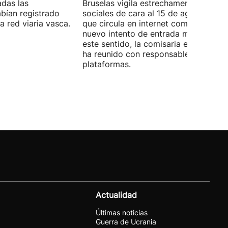
adas las
Bruselas vigila estrechamente las red
bían registrado
sociales de cara al 15 de agosto, fec
 red viaria vasca.
que circula en internet como posible
nuevo intento de entrada masiva. En
este sentido, la comisaria europea se
ha reunido con responsables de las
plataformas.
Actualidad
Últimas noticias
Guerra de Ucrania