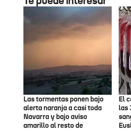
Te puede interesar
Las tormentas ponen bajo
El c
alerta naranja a casi toda
las
Navarra y bajo aviso
san
amarillo al resto de
Eus