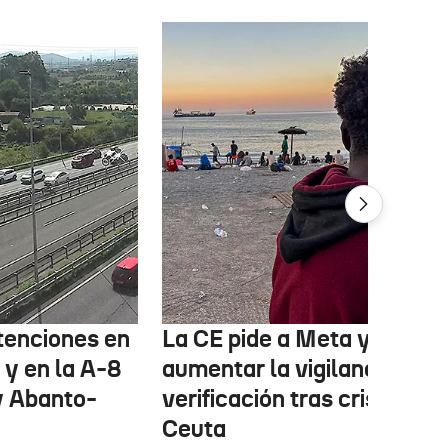
etenciones en
La CE pide a Meta y TikTok
 y en la A-8
aumentar la vigilancia y
y Abanto-
verificación tras crisis en
Ceuta