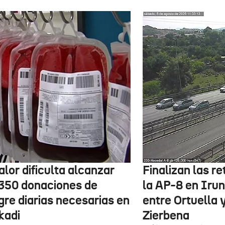
alor dificulta alcanzar
Finalizan las r
 350 donaciones de
la AP-8 en Irun
gre diarias necesarias en
entre Ortuella 
kadi
Zierbena