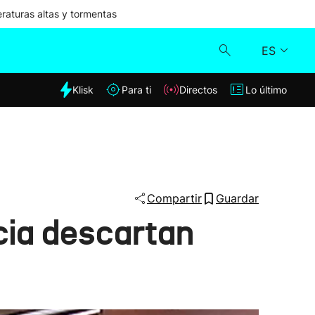
aturas altas y tormentas
ES
dia
Klisk
Para ti
Directos
Lo último
Klisk
Directos
Para ti
Compartir
Guardar
cia descartan
Lo último