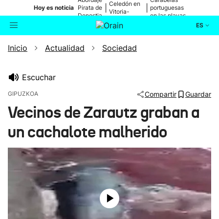
Celedón en
|
|
Hoy es noticia
Pirata de
portuguesas
Vitoria-
Donostia
en las playas
Gasteiz
ES
Inicio
Actualidad
Sociedad
Actualidad
Buscador
Política
Escuchar
GIPUZKOA
Compartir
Guardar
Cultura
Vecinos de Zarautz graban a
un cachalote malherido
Ikusmiran
Eguraldia