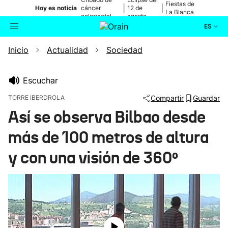
Fiestas de
|
|
Hoy es noticia
cáncer
12 de
La Blanca
colorrectal
agosto
ES
Inicio
Actualidad
Sociedad
Actualidad
Buscador
Política
Escuchar
TORRE IBERDROLA
Compartir
Guardar
Cultura
Así se observa Bilbao desde
más de 100 metros de altura
Ikusmiran
y con una visión de 360º
Eguraldia