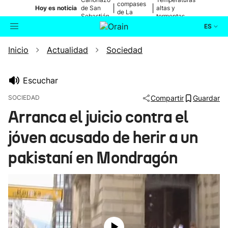
compases
|
|
Hoy es noticia
de San
altas y
de La
Sebastián
tormentas
Blanca
ES
Inicio
Actualidad
Sociedad
Actualidad
Buscador
Política
Escuchar
SOCIEDAD
Compartir
Guardar
Cultura
Arranca el juicio contra el
jóven acusado de herir a un
Ikusmiran
pakistaní en Mondragón
Eguraldia