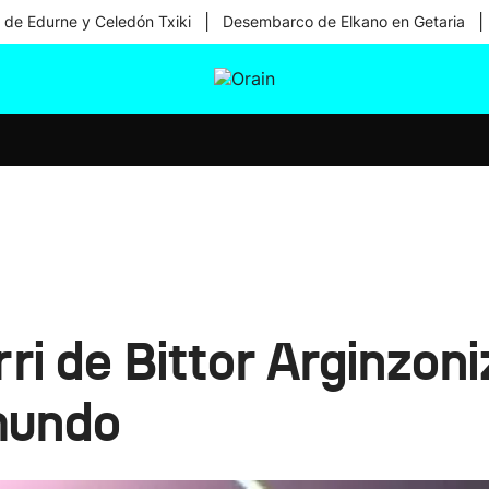
|
|
 de Edurne y Celedón Txiki
Desembarco de Elkano en Getaria
tura
Ikusmiran
Egural
Salud
Tecnología
i de Bittor Arginzoni
mundo