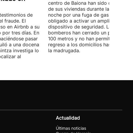
centro de Baiona han sido desalojad
de sus viviendas durante la pasada
 testimonios de
noche por una fuga de gas que ha
l fraude. El
obligado a activar un amplio
iso en Airbnb a su
dispositivo de seguridad. Los
 por tres días. En
bomberos han cerrado un perímetro 
 haciéndose pasar
100 metros y no han permitido el
quiló a una docena
regreso a los domicilios hasta la una 
intza investiga lo
la madrugada.
calizar al
Actualidad
Últimas noticias