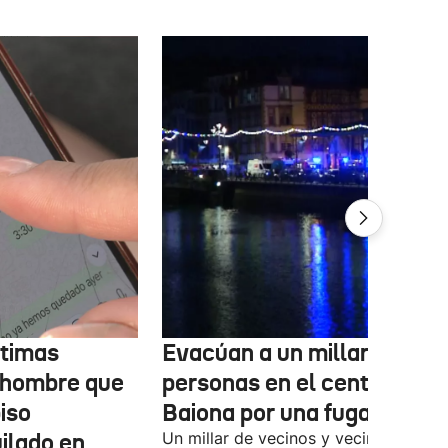
ctimas
Evacúan a un millar de
 hombre que
personas en el centro de
iso
Baiona por una fuga de gas
ilado en
Un millar de vecinos y vecinas del