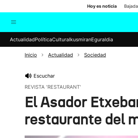
Hoy es noticia
Bajada
Actualidad
Política
Cul
Actualidad
Política
Cultura
Ikusmiran
Eguraldia
Sociedad
Elecciones
Economía
Inicio
Actualidad
Sociedad
Internacional
Escuchar
REVISTA 'RESTAURANT'
El Asador Etxebarr
restaurante del 