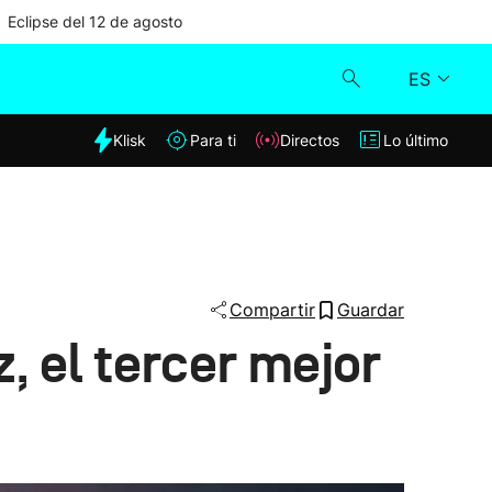
Eclipse del 12 de agosto
ES
dia
Klisk
Para ti
Directos
Lo último
Klisk
Directos
Para ti
Compartir
Guardar
z, el tercer mejor
Lo último