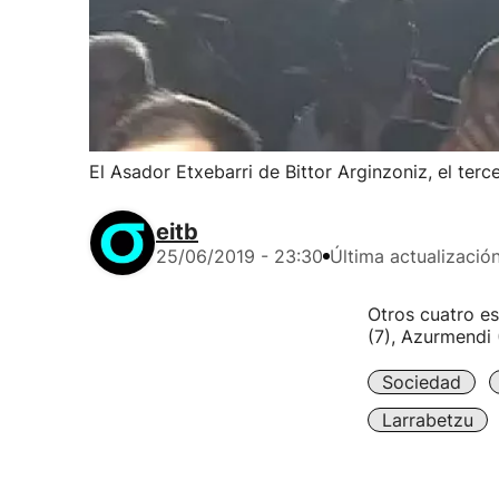
El Asador Etxebarri de Bittor Arginzoniz, el ter
eitb
25/06/2019 - 23:30
Última actualizació
Otros cuatro es
(7), Azurmendi 
Sociedad
Larrabetzu