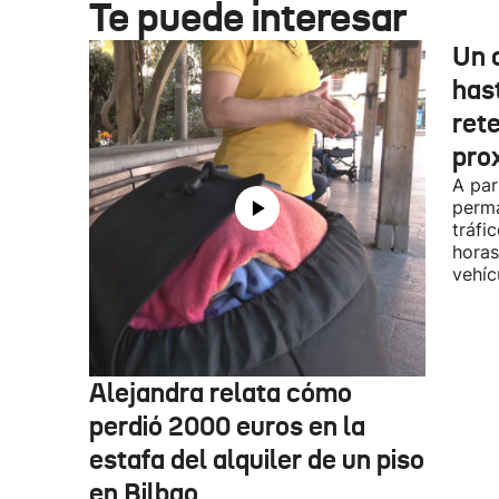
Te puede interesar
Un 
has
ret
pro
A par
perma
tráfi
horas
vehíc
Alejandra relata cómo
perdió 2000 euros en la
estafa del alquiler de un piso
en Bilbao