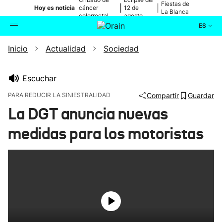
Fiestas de
|
|
Hoy es noticia
cáncer
12 de
La Blanca
colorrectal
agosto
ES
Inicio
Actualidad
Sociedad
Actualidad
Buscador
Política
Escuchar
PARA REDUCIR LA SINIESTRALIDAD
Compartir
Guardar
Cultura
La DGT anuncia nuevas
medidas para los motoristas
Ikusmiran
Eguraldia