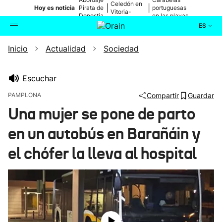
Celedón en
|
|
Hoy es noticia
Pirata de
portuguesas
Vitoria-
Donostia
en las playas
Gasteiz
ES
Inicio
Actualidad
Sociedad
Actualidad
Buscador
Política
Escuchar
PAMPLONA
Compartir
Guardar
Cultura
Una mujer se pone de parto
en un autobús en Barañáin y
Ikusmiran
el chófer la lleva al hospital
Eguraldia