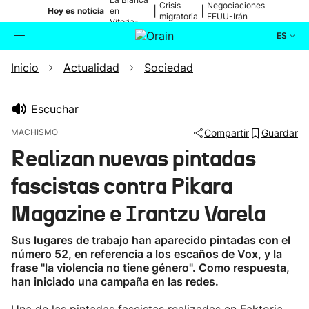
Crisis
Negociaciones
|
|
Hoy es noticia
en
migratoria
EEUU-Irán
Vitoria-
Gasteiz
ES
Inicio
Actualidad
Sociedad
Actualidad
Buscador
Política
Escuchar
MACHISMO
Compartir
Guardar
Cultura
Realizan nuevas pintadas
fascistas contra Pikara
Ikusmiran
Magazine e Irantzu Varela
Eguraldia
Sus lugares de trabajo han aparecido pintadas con el
número 52, en referencia a los escaños de Vox, y la
frase "la violencia no tiene género". Como respuesta,
han iniciado una campaña en las redes.