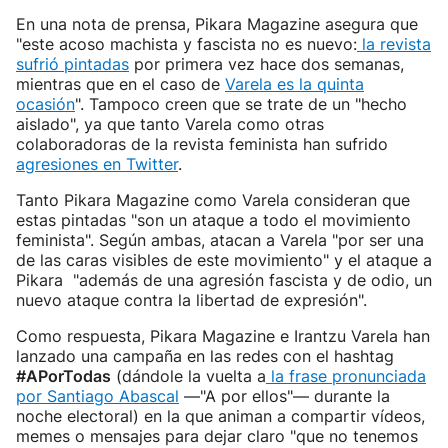
En una nota de prensa, Pikara Magazine asegura que
"este acoso machista y fascista no es nuevo:
la revista
sufrió pintadas
por primera vez hace dos semanas,
mientras que en el caso de
Varela es la quinta
ocasión
". Tampoco creen que se trate de un "hecho
aislado", ya que tanto Varela como otras
colaboradoras de la revista feminista han sufrido
agresiones en Twitter
.
Tanto Pikara Magazine como Varela consideran que
estas pintadas "son un ataque a todo el movimiento
feminista". Según ambas, atacan a Varela "por ser una
de las caras visibles de este movimiento" y el ataque a
Pikara "además de una agresión fascista y de odio, un
nuevo ataque contra la libertad de expresión".
Como respuesta, Pikara Magazine e Irantzu Varela han
lanzado una campaña en las redes con el hashtag
#APorTodas
(dándole la vuelta a
la frase pronunciada
por Santiago Abascal
—"A por ellos"— durante la
noche electoral) en la que animan a compartir vídeos,
memes o mensajes para dejar claro "que no tenemos