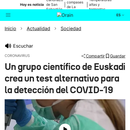
compases
|
|
Hoy es noticia
de San
altas y
de La
Sebastián
tormentas
Blanca
ES
Inicio
Actualidad
Sociedad
Actualidad
Buscador
Política
Escuchar
CORONAVIRUS
Compartir
Guardar
Cultura
Un grupo científico de Euskadi
crea un test alternativo para
Ikusmiran
la detección del COVID-19
Eguraldia