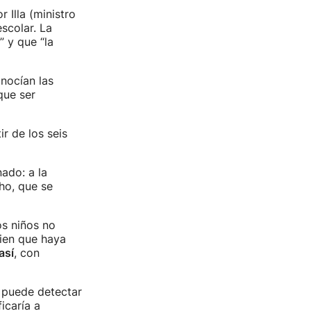
 Illa (ministro
scolar. La
” y que “la
nocían las
que ser
tir de los seis
ado: a la
cho, que se
os niños no
bien que haya
así
, con
e puede detectar
icaría a