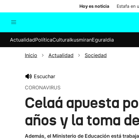
Hoy es noticia
Estafa en 
Actualidad
Política
Cul
Actualidad
Política
Cultura
Ikusmiran
Eguraldia
Sociedad
Elecciones
Economía
Inicio
Actualidad
Sociedad
Internacional
Escuchar
CORONAVIRUS
Celaá apuesta por
años y la toma d
Además, el Ministerio de Educación está trabaj