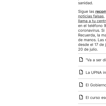
sanidad.
Sigue las
reco
noticias falsas
,
llama a tu cent
en el teléfono 
coronavirus. Si
Recuerda, la ma
de manos. Las m
desde el 17 de 
20 de julio.
"Va a ser d
La UPNA ini
El Gobierno
El curso e