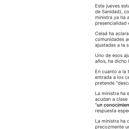
Este jueves est
de Sanidad), co
ministra ya ha 
presencialidad e
Celaá ha aclara
comunidades au
ajustadas a la 
Uno de esos aj
años, ha dicho l
En cuanto a la
entrada a los ce
pretende "desca
La ministra ha 
acudan a clase 
"
un conocimient
respuesta espec
La ministra ha 
precozmente un 