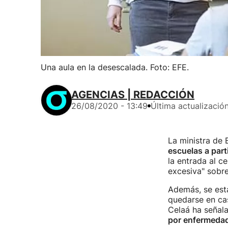
Una aula en la desescalada. Foto: EFE.
AGENCIAS | REDACCIÓN
26/08/2020 - 13:49
Última actualizació
La ministra de 
escuelas a part
la entrada al c
excesiva" sobre 
Además, se est
quedarse en cas
Celaá ha señal
por enfermeda