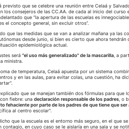
á previsto que se celebre una reunión entre Celaá y Salvador
n los consejeros de las CC.AA. de cada al inicio del curso e
adelantado que “la apertura de las escuelas es innegociable
s el concepto general, sin excluir otros”.
do que las medidas que se van a analizar mañana ya las co
tónomas desde junio, si bien es cierto que ahora tendrán 
situación epidemiológica actual.
ustes será
"el uso más generalizado" de la mascarilla
, a par
a ministra.
 toma de temperatura, Celaá apuesta por un sistema combin
ntros y en las aulas, para evitar colas, una cuestión, ha di
rtar".
explicado que se manejan también dos fórmulas para que l
con fiebre: una
declaración responsable de los padres
, o 
o fehaciente por parte de los padres de que tiene que ser 
ífica al centro escolar".
dicho que la escuela es el entorno más seguro, en el que s
contagio, en cuyo caso se le aislaría en una sala y se notif