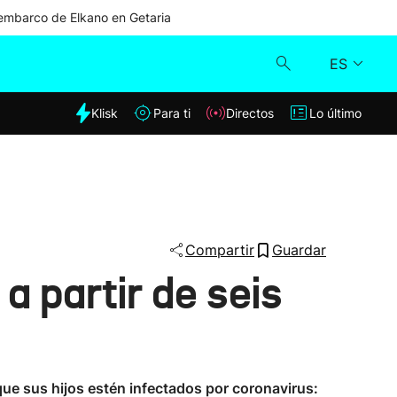
mbarco de Elkano en Getaria
ES
dia
Klisk
Para ti
Directos
Lo último
Klisk
Directos
Para ti
Compartir
Guardar
a partir de seis
Lo último
ue sus hijos estén infectados por coronavirus: