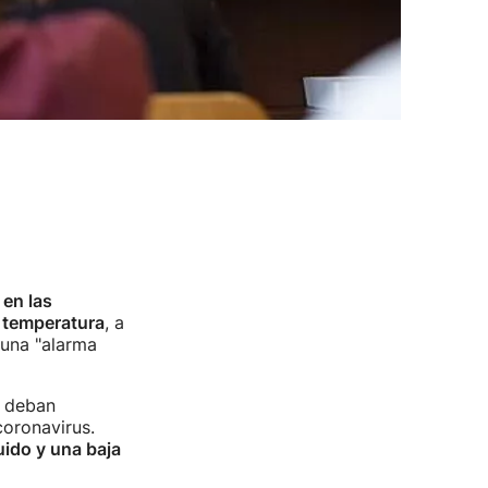
 en las
 temperatura
, a
 una "alarma
e deban
coronavirus.
uido y una baja