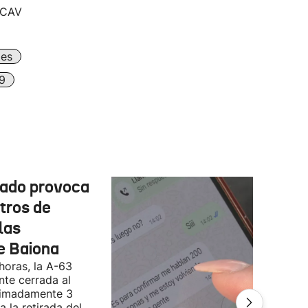
a CAV
es
9
cado provoca
tros de
las
e Baiona
 horas, la A-63
te cerrada al
ximadamente 3
 la retirada del