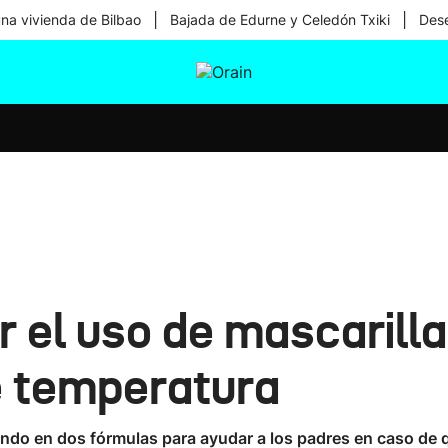
|
|
una vivienda de Bilbao
Bajada de Edurne y Celedón Txiki
Dese
tura
Ikusmiran
Egural
Salud
Tecnología
 el uso de mascarilla 
e temperatura
ando en dos fórmulas para ayudar a los padres en caso de q