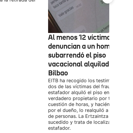
Al menos 12 víctimas
denuncian a un hombre qu
subarrendó el piso
vacacional alquilado en
Bilbao
EITB ha recogido los testimonios de
dos de las víctimas del fraude. El
estafador alquiló el piso en Airbnb a 
verdadero propietario por tres días. 
cuestión de horas, y haciéndose pasa
por el dueño, lo realquiló a una doce
de personas. La Ertzaintza investiga 
sucedido y trata de localizar al
estafador.