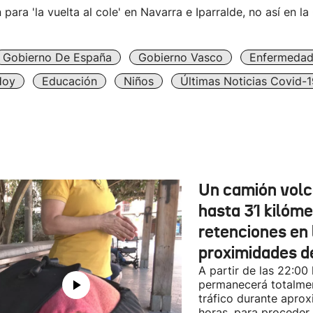
 para 'la vuelta al cole' en Navarra e Iparralde, no así en l
Gobierno De España
Gobierno Vasco
Enfermedad
Hoy
Educación
Niños
Últimas Noticias Covid-1
Un camión vol
hasta 31 kilóme
retenciones en 
proximidades d
A partir de las 22:00
permanecerá totalmen
tráfico durante apro
horas, para proceder a