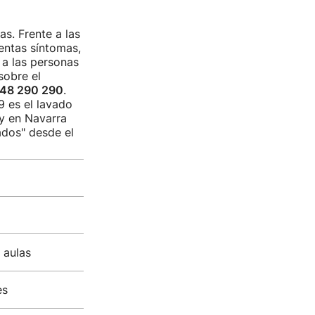
as. Frente a las
sentas síntomas,
 a las personas
sobre el
48 290 290
.
9 es el lavado
 y en Navarra
rados" desde el
 aulas
es