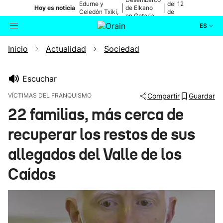
Edurne y
del 12
|
|
Hoy es noticia
de Elkano
Celedón Txiki,
de
en Getaria
en directo
agosto
ES
Inicio
Actualidad
Sociedad
Actualidad
Buscador
Política
Escuchar
VÍCTIMAS DEL FRANQUISMO
Compartir
Guardar
Cultura
22 familias, más cerca de
recuperar los restos de sus
Ikusmiran
allegados del Valle de los
Eguraldia
Caídos