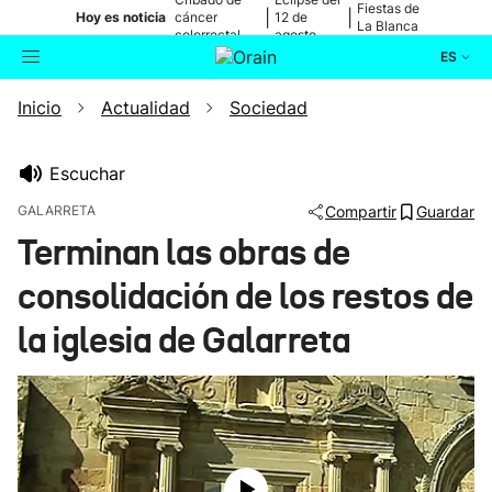
Fiestas de
|
|
Hoy es noticia
cáncer
12 de
La Blanca
colorrectal
agosto
ES
Inicio
Actualidad
Sociedad
Actualidad
Buscador
Política
Escuchar
GALARRETA
Compartir
Guardar
Cultura
Terminan las obras de
consolidación de los restos de
Ikusmiran
la iglesia de Galarreta
Eguraldia