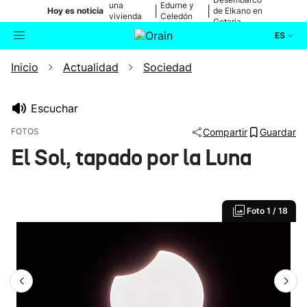
una
Edurne y
|
|
Hoy es noticia
de Elkano en
vivienda
Celedón
Getaria
de Bilbao
Txiki
ES
Inicio
Actualidad
Sociedad
Actualidad
Buscador
Política
Escuchar
FOTOS
Compartir
Guardar
Cultura
El Sol, tapado por la Luna
Ikusmiran
Foto
1 / 18
Eguraldia