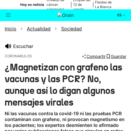
Fiestas de
|
|
Hoy es noticia
cáncer
12 de
La Blanca
colorrectal
agosto
ES
Inicio
Actualidad
Sociedad
Actualidad
Buscador
Política
Escuchar
CORONABULOS
Compartir
Guardar
Cultura
¿Magnetizan con grafeno las
vacunas y las PCR? No,
Ikusmiran
aunque así lo digan algunos
Eguraldia
mensajes virales
Ni las vacunas contra la covid-19 ni las pruebas PCR
contaminan con grafeno, ni provocan magnetismo en
los pacientes; los expertos desmienten lo afirmado