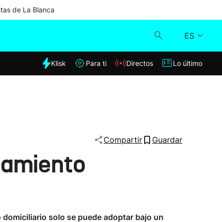
stas de La Blanca
ES
dia
Klisk
Para ti
Directos
Lo último
Klisk
Directos
Para ti
Compartir
Guardar
inamiento
Lo último
o domiciliario solo se puede adoptar bajo un