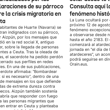
laraciones de su párroco
Consulta aquí 
e la crisis migratoria en
fenómeno histó
ta
La Luna ocultará por 
próximo 12 de agost
abitantes de Huarte (Navarra) se
fenómeno excepciona
ran indignados con su párroco,
a observarse desde nu
r Aizpún, por los mensajes que
hasta el año 2183. El 
dió en la red social X, antiguo
comenzará al atardece
er, sobre la llegada de personas
jornada en "el día de 
ntes a Ceuta. Tras la oleada de
atardeceres", un aco
cas, el sacerdote ha pedido perdón
podrá seguirse en dir
cerrado sus perfiles en redes
Orain.eus.
les. En una de sus publicaciones,
cerdote afirmaba: "Bombardear
 si es necesario", dentro de una
 de mensajes en los que defiende
as de extrema dureza contra
ecos. Aizpún también sostenía
abría que responder con fuego
a las personas migrantes que
ten entrar en Ceuta y planteaba