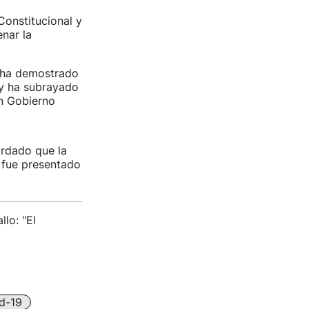
Constitucional y
nar la
l ha demostrado
 y ha subrayado
un Gobierno
ordado que la
 fue presentado
lo: "El
d-19