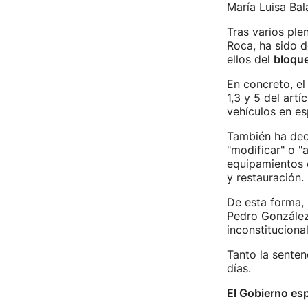
María Luisa Bal
Tras varios ple
Roca, ha sido d
ellos del
bloqu
En concreto, el
1,3 y 5 del artí
vehículos en es
También ha decl
"modificar" o "
equipamientos c
y restauración.
De esta forma, 
Pedro González
inconstituciona
Tanto la senten
días.
El Gobierno esp