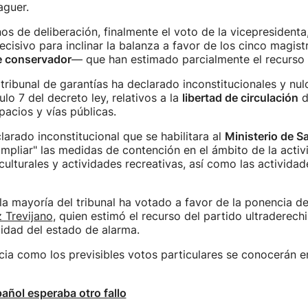
aguer.
nos de deliberación, finalmente el voto de la vicepresident
ecisivo para inclinar la balanza a favor de los cinco magi
e conservador
— que han estimado parcialmente el recurso
 tribunal de garantías ha declarado inconstitucionales y nul
culo 7 del decreto ley, relativos a la
libertad de circulación
d
pacios y vías públicas.
arado inconstitucional que se habilitara al
Ministerio de S
ampliar" las medidas de contención en el ámbito de la activ
ulturales y actividades recreativas, así como las actividad
la mayoría del tribunal ha votado a favor de la ponencia d
 Trevijano
, quien estimó el recurso del partido ultraderechi
lidad del estado de alarma.
cia como los previsibles votos particulares se conocerán e
añol esperaba otro fallo