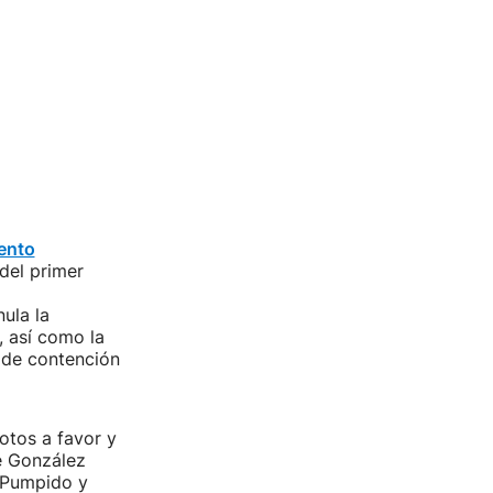
ento
del primer
nula la
, así como la
 de contención
votos a favor y
é González
-Pumpido y