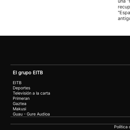
una "
recup
"Espa
antig
El grupo EITB
EITB
Deportes
Televisión a la carta
Primeran
Gaztea
Makusi
Guau - Gure Audioa
Política