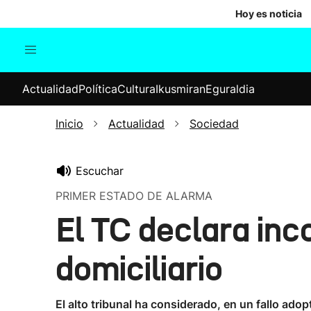
Hoy es noticia
Actualidad
Política
Cul
Actualidad
Política
Cultura
Ikusmiran
Eguraldia
Sociedad
Elecciones
Economía
Inicio
Actualidad
Sociedad
Internacional
Escuchar
PRIMER ESTADO DE ALARMA
El TC declara inc
domiciliario
El alto tribunal ha considerado, en un fallo ado