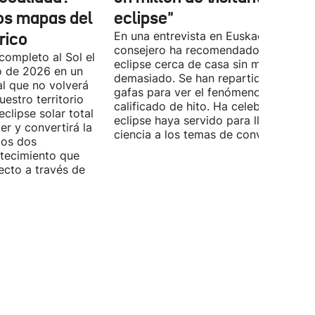
los mapas del
eclipse"
rico
En una entrevista en Euskadi Irratia, e
consejero ha recomendado ver el
completo al Sol el
eclipse cerca de casa sin moverse
o de 2026 en un
demasiado. Se han repartido miles d
l que no volverá
gafas para ver el fenómeno que ya h
estro territorio
calificado de hito. Ha celebrado que 
eclipse solar total
eclipse haya servido para llevar la
r y convertirá la
ciencia a los temas de conversación.
los dos
ntecimiento que
ecto a través de