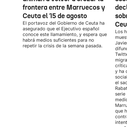
frontera entre Marruecos y
dec
Ceuta el 15 de agosto
sobr
El portavoz del Gobierno de Ceuta ha
Ceu
asegurado que el Ejecutivo español
Los h
conoce este llamamiento, y espera que
muest
habrá medios suficientes para no
Javie
repetir la crisis de la semana pasada.
difun
Twitt
migra
críti
y ha 
socia
el sa
Rabat
serie
medid
Marru
que h
contr
inten