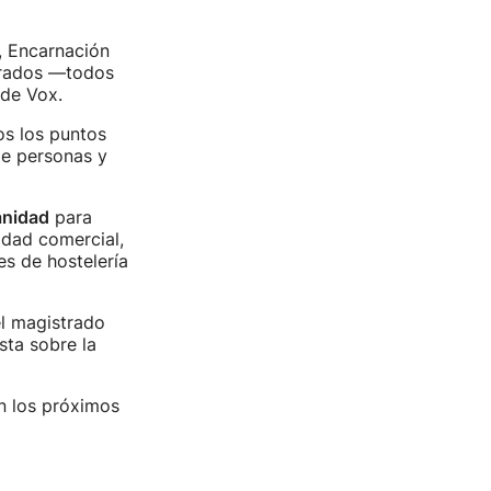
a, Encarnación
strados —todos
 de Vox.
os los puntos
e personas y
anidad
para
idad comercial,
es de hostelería
el magistrado
sta sobre la
n los próximos