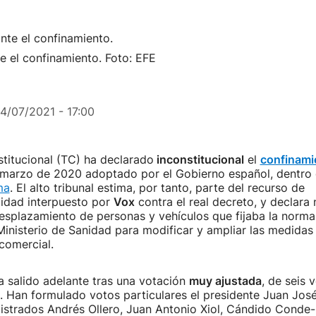
te el confinamiento. Foto: EFE
14/07/2021 - 17:00
stitucional (TC) ha declarado
inconstitucional
el
confinami
marzo de 2020 adoptado por el Gobierno español, dentro 
ma
. El alto tribunal estima, por tanto, parte del recurso de
lidad interpuesto por
Vox
contra el real decreto, y declara 
desplazamiento de personas y vehículos que fijaba la norma
inisterio de Sanidad para modificar y ampliar las medidas
 comercial.
a salido adelante tras una votación
muy ajustada
, de seis 
. Han formulado votos particulares el presidente Juan Jos
gistrados Andrés Ollero, Juan Antonio Xiol, Cándido Conde