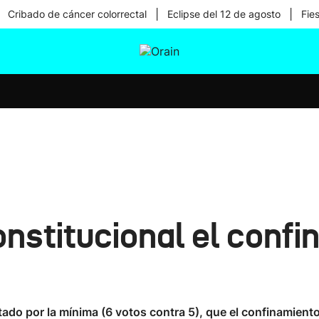
|
|
Cribado de cáncer colorrectal
Eclipse del 12 de agosto
Fie
tura
Ikusmiran
Egural
Salud
Tecnología
onstitucional el conf
ptado por la mínima (6 votos contra 5), que el confinamient