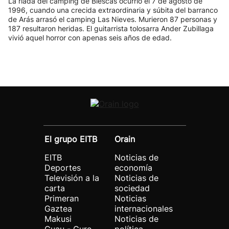
La riada del camping de Biescas ocurrió el 7 de agosto de
1996, cuando una crecida extraordinaria y súbita del barranco
de Arás arrasó el camping Las Nieves. Murieron 87 personas y
187 resultaron heridas. El guitarrista tolosarra Ander Zubillaga
vivió aquel horror con apenas seis años de edad.
El grupo EITB
Orain
EITB
Noticias de
Deportes
economía
Televisión a la
Noticias de
carta
sociedad
Primeran
Noticias
Gaztea
internacionales
Makusi
Noticias de