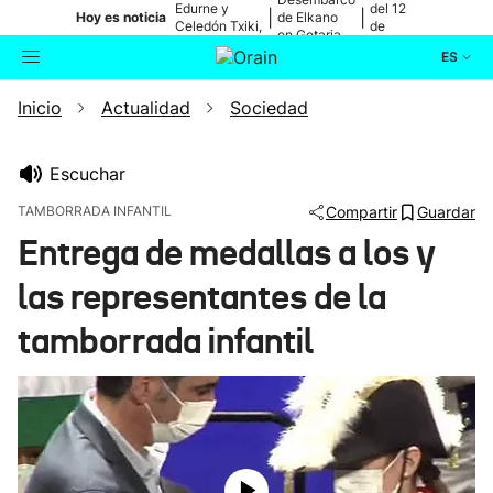
Edurne y
del 12
|
|
Hoy es noticia
de Elkano
Celedón Txiki,
de
en Getaria
en directo
agosto
ES
Inicio
Actualidad
Sociedad
Actualidad
Buscador
Política
Escuchar
TAMBORRADA INFANTIL
Compartir
Guardar
Cultura
Entrega de medallas a los y
las representantes de la
Ikusmiran
tamborrada infantil
Eguraldia