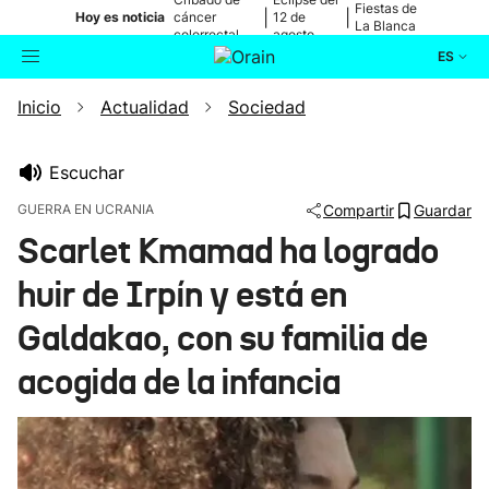
Fiestas de
|
|
Hoy es noticia
cáncer
12 de
La Blanca
colorrectal
agosto
ES
Inicio
Actualidad
Sociedad
Actualidad
Buscador
Política
Escuchar
GUERRA EN UCRANIA
Compartir
Guardar
Cultura
Scarlet Kmamad ha logrado
huir de Irpín y está en
Ikusmiran
Galdakao, con su familia de
Eguraldia
acogida de la infancia