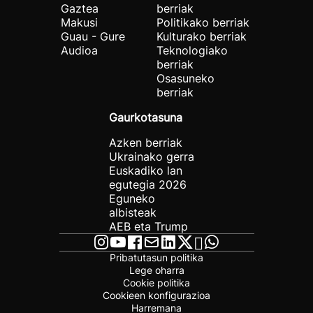
Gaztea
berriak
Makusi
Politikako berriak
Guau - Gure
Kulturako berriak
Audioa
Teknologiako
berriak
Osasuneko
berriak
Gaurkotasuna
Azken berriak
Ukrainako gerra
Euskadiko lan
egutegia 2026
Eguneko
albisteak
AEB eta Trump
Pribatutasun politika
Lege oharra
Cookie politika
Cookieen konfigurazioa
Harremana