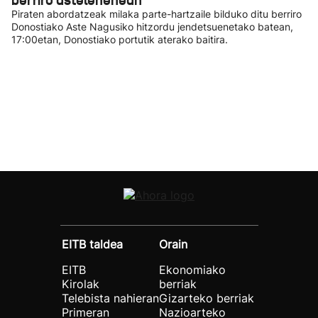
berriro astelehenean
Piraten abordatzeak milaka parte-hartzaile bilduko ditu berriro
Donostiako Aste Nagusiko hitzordu jendetsuenetako batean,
17:00etan, Donostiako portutik aterako baitira.
EITB taldea
Orain
EITB
Ekonomiako
Kirolak
berriak
Telebista nahieran
Gizarteko berriak
Primeran
Nazioarteko