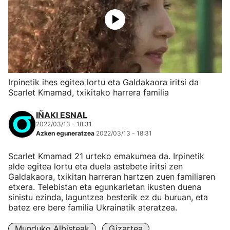
Irpinetik ihes egitea lortu eta Galdakaora iritsi da
Scarlet Kmamad, txikitako harrera familia
IÑAKI ESNAL
2022/03/13 - 18:31
Azken eguneratzea
2022/03/13 - 18:31
Scarlet Kmamad 21 urteko emakumea da. Irpinetik
alde egitea lortu eta duela astebete iritsi zen
Galdakaora, txikitan harreran hartzen zuen familiaren
etxera. Telebistan eta egunkarietan ikusten duena
sinistu ezinda, laguntzea besterik ez du buruan, eta
batez ere bere familia Ukrainatik ateratzea.
Munduko Albisteak
Gizartea