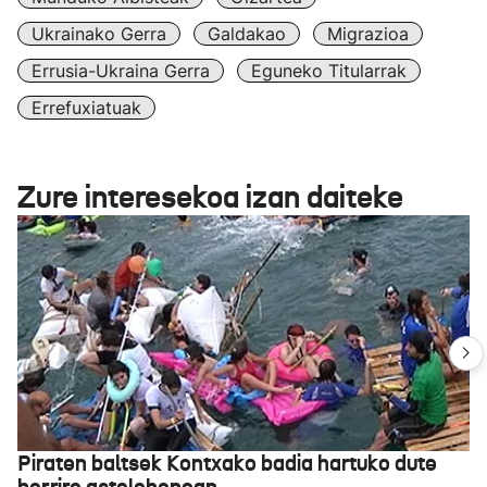
Ukrainako Gerra
Galdakao
Migrazioa
Errusia-Ukraina Gerra
Eguneko Titularrak
Errefuxiatuak
Zure interesekoa izan daiteke
Piraten baltsek Kontxako badia hartuko dute