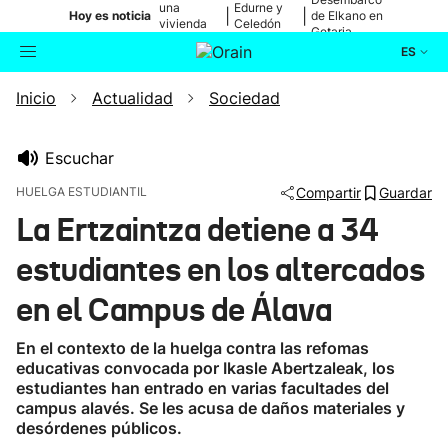
una
Edurne y
|
|
Hoy es noticia
de Elkano en
vivienda
Celedón
Getaria
de Bilbao
Txiki
ES
Inicio
Actualidad
Sociedad
Actualidad
Buscador
Política
Escuchar
HUELGA ESTUDIANTIL
Compartir
Guardar
Cultura
La Ertzaintza detiene a 34
estudiantes en los altercados
Ikusmiran
en el Campus de Álava
Eguraldia
En el contexto de la huelga contra las refomas
educativas convocada por Ikasle Abertzaleak, los
estudiantes han entrado en varias facultades del
campus alavés. Se les acusa de daños materiales y
desórdenes públicos.