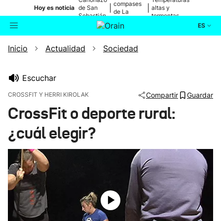
compases
|
|
Hoy es noticia
de San
altas y
de La
Sebastián
tormentas
Blanca
ES
Inicio
Actualidad
Sociedad
Actualidad
Buscador
Política
Escuchar
CROSSFIT Y HERRI KIROLAK
Compartir
Guardar
Cultura
CrossFit o deporte rural:
¿cuál elegir?
Ikusmiran
Eguraldia