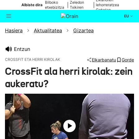
Bilboko
Zeledon
|
|
Albiste dira
lehorreratzea
etxebizitza
Txikiren
Getarian
batean
jaitsiera
EU
Hasiera
Aktualitatea
Gizartea
Aktualitatea
Bilatzailea
Politika
Entzun
CROSSFIT ETA HERRI KIROLAK
Elkarbanatu
Gorde
Kultura
CrossFit ala herri kirolak: zein
aukeratu?
Ikusmiran
Eguraldia