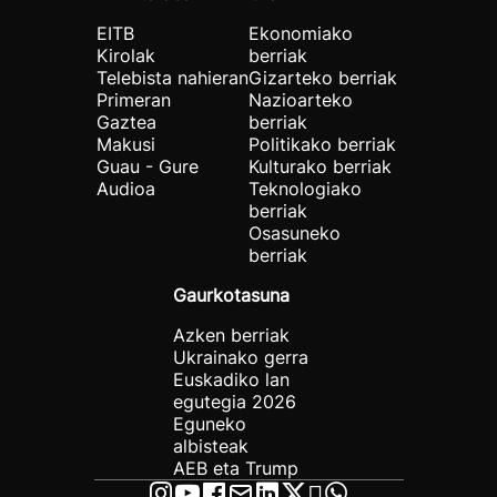
EITB
Ekonomiako
Kirolak
berriak
Telebista nahieran
Gizarteko berriak
Primeran
Nazioarteko
Gaztea
berriak
Makusi
Politikako berriak
Guau - Gure
Kulturako berriak
Audioa
Teknologiako
berriak
Osasuneko
berriak
Gaurkotasuna
Azken berriak
Ukrainako gerra
Euskadiko lan
egutegia 2026
Eguneko
albisteak
AEB eta Trump