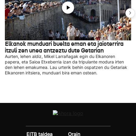
Elkanok munduari buelta eman eta jaioterrira
itzuli zen unea antzeztu dute Getarian
Aurten, lehen aldiz, Mikel Larrañagak egin du Elkanoren
papera, eta Saioa Etxeberria izan da tripulante modura irten
den lehen emakumea. Lau urterik behin ospatzen du Getariak
Elkanoren iritsiera, munduari bira eman ostean.
EITB taldea
Orain