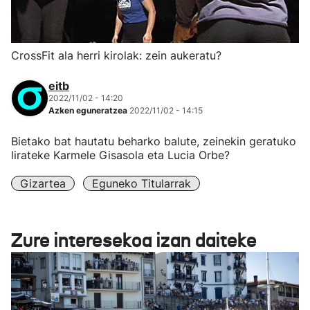
CrossFit ala herri kirolak: zein aukeratu?
eitb
2022/11/02 - 14:20
Azken eguneratzea
2022/11/02 - 14:15
Bietako bat hautatu beharko balute, zeinekin geratuko
lirateke Karmele Gisasola eta Lucia Orbe?
Gizartea
Eguneko Titularrak
Zure interesekoa izan daiteke