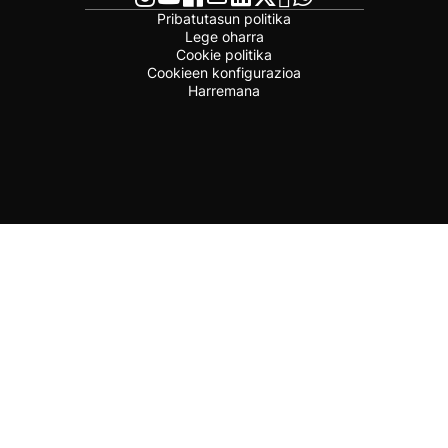
Pribatutasun politika
Lege oharra
Cookie politika
Cookieen konfigurazioa
Harremana