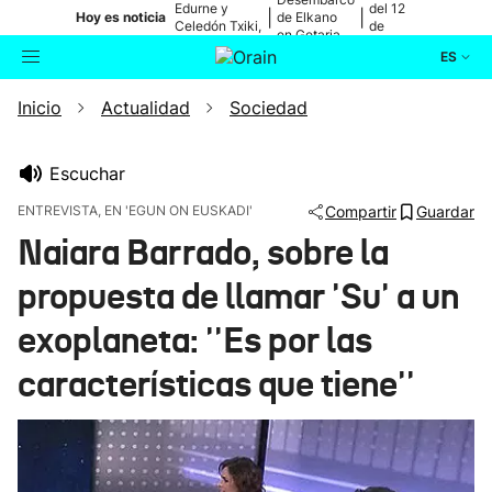
Edurne y
del 12
|
|
Hoy es noticia
de Elkano
Celedón Txiki,
de
en Getaria
en directo
agosto
ES
Inicio
Actualidad
Sociedad
Actualidad
Buscador
Política
Escuchar
ENTREVISTA, EN 'EGUN ON EUSKADI'
Compartir
Guardar
Cultura
Naiara Barrado, sobre la
propuesta de llamar 'Su' a un
Ikusmiran
exoplaneta: ''Es por las
Eguraldia
características que tiene''