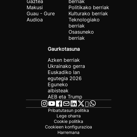
Gaztea
berriak
Makusi
Politikako berriak
Guau - Gure
Kulturako berriak
Audioa
Teknologiako
berriak
Osasuneko
berriak
Gaurkotasuna
Azken berriak
Ukrainako gerra
Euskadiko lan
egutegia 2026
Eguneko
albisteak
AEB eta Trump
Pribatutasun politika
Lege oharra
Cookie politika
Cookieen konfigurazioa
Harremana