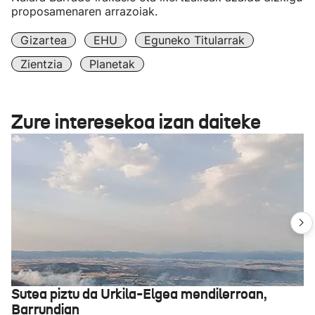
proposamenaren arrazoiak.
Gizartea
EHU
Eguneko Titularrak
Zientzia
Planetak
Zure interesekoa izan daiteke
Sutea piztu da Urkila-Elgea mendilerroan,
Barrundian