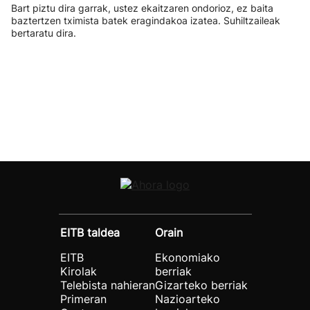
Bart piztu dira garrak, ustez ekaitzaren ondorioz, ez baita
baztertzen tximista batek eragindakoa izatea. Suhiltzaileak
bertaratu dira.
EITB taldea
Orain
EITB
Ekonomiako
Kirolak
berriak
Telebista nahieran
Gizarteko berriak
Primeran
Nazioarteko