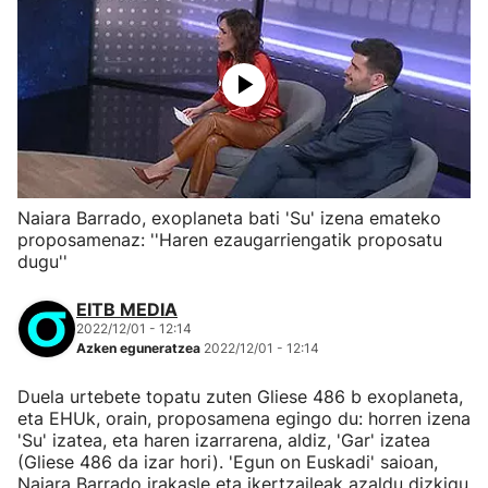
Naiara Barrado, exoplaneta bati 'Su' izena emateko
proposamenaz: ''Haren ezaugarriengatik proposatu
dugu''
EITB MEDIA
2022/12/01 - 12:14
Azken eguneratzea
2022/12/01 - 12:14
Duela urtebete topatu zuten Gliese 486 b exoplaneta,
eta EHUk, orain, proposamena egingo du: horren izena
'Su' izatea, eta haren izarrarena, aldiz, 'Gar' izatea
(Gliese 486 da izar hori). 'Egun on Euskadi' saioan,
Naiara Barrado irakasle eta ikertzaileak azaldu dizkigu