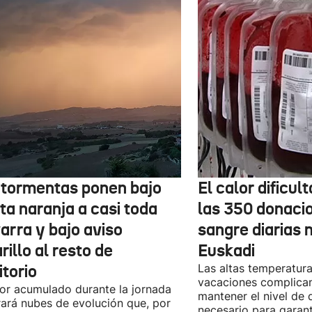
 tormentas ponen bajo
El calor dificul
ta naranja a casi toda
las 350 donaci
arra y bajo aviso
sangre diarias 
illo al resto de
Euskadi
itorio
Las altas temperatura
vacaciones complica
lor acumulado durante la jornada
mantener el nivel de
ará nubes de evolución que, por
necesario para garant