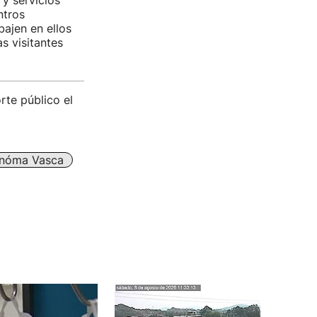
y servicios
tros
bajen en ellos
s visitantes
rte público el
nóma Vasca