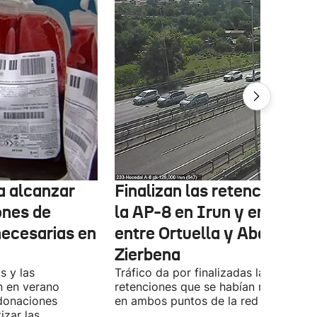
ta alcanzar
Finalizan las retenciones e
ones de
la AP-8 en Irun y en la A-8
necesarias en
entre Ortuella y Abanto-
Zierbena
s y las
Tráfico da por finalizadas las
n en verano
retenciones que se habían registrado
 donaciones
en ambos puntos de la red viaria vas
izar las