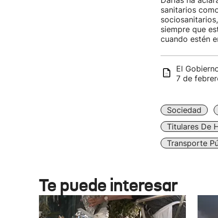
Darias ha aclar
sanitarios com
sociosanitarios
siempre que est
cuando estén e
El Gobierno
7 de febrer
Sociedad
Titulares De 
Transporte Pú
Te puede interesar