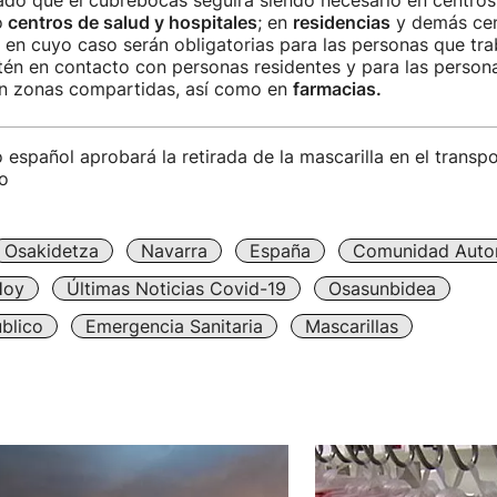
ado que el cubrebocas seguirá siendo necesario en centros 
o
centros de salud y hospitales
; en
residencias
y demás cen
, en cuyo caso serán obligatorias para las personas que tra
én en contacto con personas residentes y para las persona
n zonas compartidas, así como en
farmacias.
 español aprobará la retirada de la mascarilla en el transpo
o
Osakidetza
Navarra
España
Comunidad Auto
Hoy
Últimas Noticias Covid-19
Osasunbidea
blico
Emergencia Sanitaria
Mascarillas