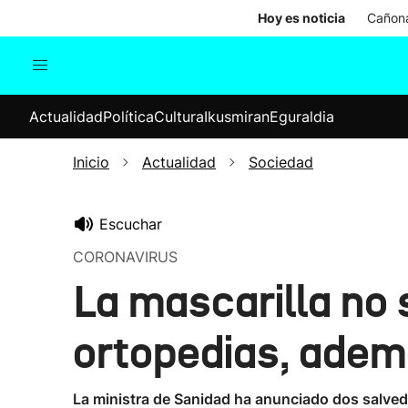
Hoy es noticia
Cañona
Actualidad
Política
Cul
Actualidad
Política
Cultura
Ikusmiran
Eguraldia
Sociedad
Elecciones
Economía
Inicio
Actualidad
Sociedad
Internacional
Escuchar
CORONAVIRUS
La mascarilla no 
ortopedias, ademá
La ministra de Sanidad ha anunciado dos salved