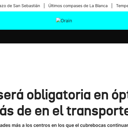
|
|
zo de San Sebastián
Últimos compases de La Blanca
Temper
tura
Ikusmiran
Egural
Salud
Tecnología
será obligatoria en óp
s de en el transport
ades más a los centros en los que el cubrebocas continuar