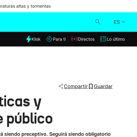
aturas altas y tormentas
ES
dia
Klisk
Para ti
Directos
Lo último
Klisk
Directos
Para ti
Compartir
Guardar
ticas y
Lo último
e público
á siendo preceptivo. Seguirá siendo obligatorio