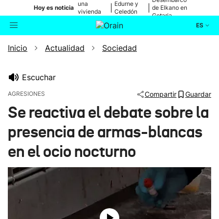
una
Edurne y
|
|
Hoy es noticia
de Elkano en
vivienda
Celedón
Getaria
de Bilbao
Txiki
ES
Inicio
Actualidad
Sociedad
Actualidad
Buscador
Política
Escuchar
AGRESIONES
Compartir
Guardar
Cultura
Se reactiva el debate sobre la
presencia de armas-blancas
Ikusmiran
en el ocio nocturno
Eguraldia