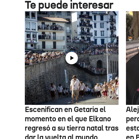
Te puede interesar
Escenifican en Getaria el
Ale
momento en el que Elkano
per
regresó a su tierra natal tras
esta
dar la vuelta al mundo
en 