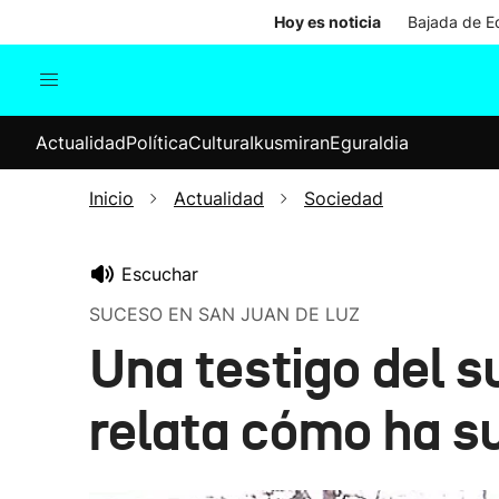
Hoy es noticia
Bajada de Ed
Actualidad
Política
Cul
Actualidad
Política
Cultura
Ikusmiran
Eguraldia
Sociedad
Elecciones
Economía
Inicio
Actualidad
Sociedad
Internacional
Escuchar
SUCESO EN SAN JUAN DE LUZ
Una testigo del s
relata cómo ha s