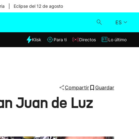
|
ria
Eclipse del 12 de agosto
ES
dia
Klisk
Para ti
Directos
Lo último
Klisk
Directos
Para ti
Compartir
Guardar
San Juan de Luz
Lo último