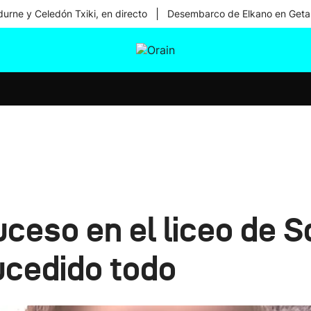
|
urne y Celedón Txiki, en directo
Desembarco de Elkano en Geta
tura
Ikusmiran
Egural
Salud
Tecnología
uceso en el liceo de 
ucedido todo