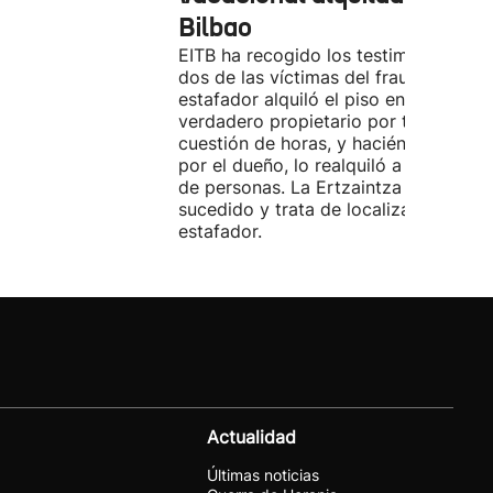
Bilbao
EITB ha recogido los testimonios de
dos de las víctimas del fraude. El
estafador alquiló el piso en Airbnb a 
verdadero propietario por tres días. 
cuestión de horas, y haciéndose pasa
por el dueño, lo realquiló a una doce
de personas. La Ertzaintza investiga 
sucedido y trata de localizar al
estafador.
Actualidad
Últimas noticias