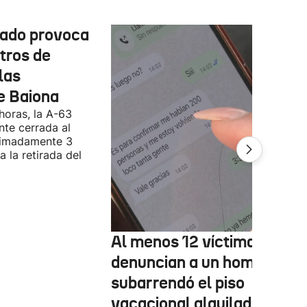
cado provoca
tros de
las
e Baiona
 horas, la A-63
te cerrada al
ximadamente 3
 la retirada del
Al menos 12 víctimas
denuncian a un hombre qu
subarrendó el piso
vacacional alquilado en