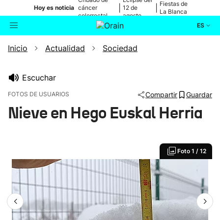
Fiestas de
|
|
Hoy es noticia
cáncer
12 de
La Blanca
colorrectal
agosto
ES
Inicio
Actualidad
Sociedad
Actualidad
Buscador
Política
Escuchar
FOTOS DE USUARIOS
Compartir
Guardar
Cultura
Nieve en Hego Euskal Herria
Ikusmiran
Foto
1 / 12
Eguraldia