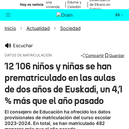
una
Edurne y
|
|
Hoy es noticia
de Elkano en
vivienda
Celedón
Getaria
de Bilbao
Txiki
ES
Inicio
Actualidad
Sociedad
Actualidad
Buscador
Política
Escuchar
DATOS DE MATRICULACIÓN
Compartir
Guardar
Cultura
12 106 niños y niñas se han
prematriculado en las aulas
Ikusmiran
de dos años de Euskadi, un 4,1
Eguraldia
% más que el año pasado
El consejero de Educación ha ofrecido los datos
provisionales de matriculación del curso escolar
2023-2024. En total, se han matriculado 482