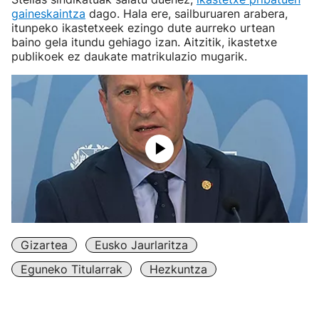
gaineskaintza
dago. Hala ere, sailburuaren arabera,
itunpeko ikastetxeek ezingo dute aurreko urtean
baino gela itundu gehiago izan. Aitzitik, ikastetxe
publikoek ez daukate matrikulazio mugarik.
Gizartea
Eusko Jaurlaritza
Eguneko Titularrak
Hezkuntza