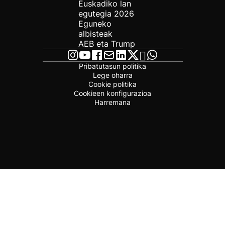
Euskadiko lan
egutegia 2026
Eguneko
albisteak
AEB eta Trump
Pribatutasun politika
Lege oharra
Cookie politika
Cookieen konfigurazioa
Harremana