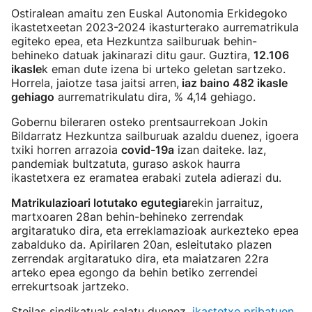
Ostiralean amaitu zen Euskal Autonomia Erkidegoko
ikastetxeetan 2023-2024 ikasturterako aurrematrikula
egiteko epea, eta Hezkuntza sailburuak behin-
behineko datuak jakinarazi ditu gaur. Guztira,
12.106
ikasle
k eman dute izena bi urteko geletan sartzeko.
Horrela, jaiotze tasa jaitsi arren,
iaz baino 482 ikasle
gehiago
aurrematrikulatu dira, % 4,14 gehiago.
Gobernu bileraren osteko prentsaurrekoan Jokin
Bildarratz Hezkuntza sailburuak azaldu duenez, igoera
txiki horren arrazoia
covid-19a
izan daiteke. Iaz,
pandemiak bultzatuta, guraso askok haurra
ikastetxera ez eramatea erabaki zutela adierazi du.
Matrikulazioari lotutako egutegia
rekin jarraituz,
martxoaren 28an behin-behineko zerrendak
argitaratuko dira, eta erreklamazioak aurkezteko epea
zabalduko da. Apirilaren 20an, esleitutako plazen
zerrendak argitaratuko dira, eta maiatzaren 22ra
arteko epea egongo da behin betiko zerrendei
errekurtsoak jartzeko.
Steilas sindikatuak salatu duenez,
ikastetxe pribatuen