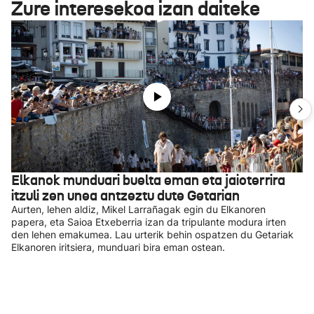
Zure interesekoa izan daiteke
Elkanok munduari buelta eman eta jaioterrira
itzuli zen unea antzeztu dute Getarian
Aurten, lehen aldiz, Mikel Larrañagak egin du Elkanoren
papera, eta Saioa Etxeberria izan da tripulante modura irten
den lehen emakumea. Lau urterik behin ospatzen du Getariak
Elkanoren iritsiera, munduari bira eman ostean.