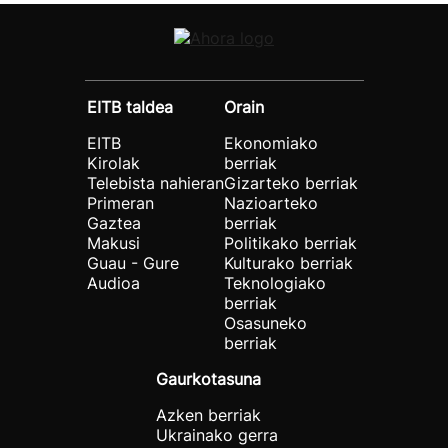
EITB taldea
Orain
EITB
Ekonomiako
Kirolak
berriak
Telebista nahieran
Gizarteko berriak
Primeran
Nazioarteko
Gaztea
berriak
Makusi
Politikako berriak
Guau - Gure
Kulturako berriak
Audioa
Teknologiako
berriak
Osasuneko
berriak
Gaurkotasuna
Azken berriak
Ukrainako gerra