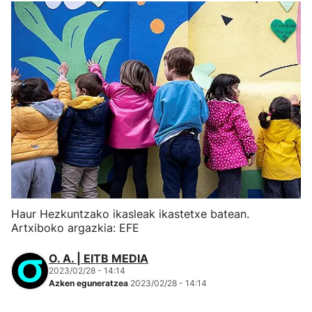
Haur Hezkuntzako ikasleak ikastetxe batean.
Artxiboko argazkia: EFE
O. A. | EITB MEDIA
2023/02/28 - 14:14
Azken eguneratzea
2023/02/28 - 14:14