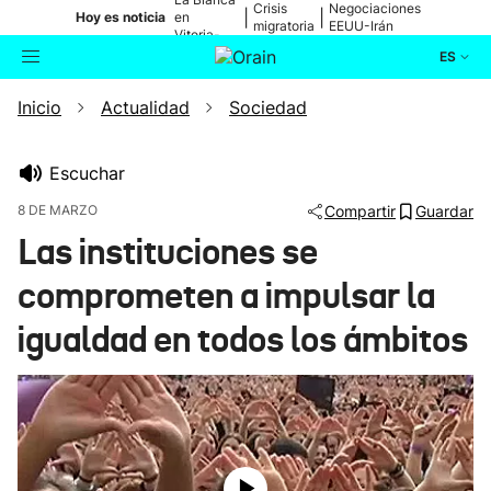
Crisis
Negociaciones
|
|
Hoy es noticia
en
migratoria
EEUU-Irán
Vitoria-
Gasteiz
ES
Inicio
Actualidad
Sociedad
Actualidad
Buscador
Política
Escuchar
8 DE MARZO
Compartir
Guardar
Cultura
Las instituciones se
comprometen a impulsar la
Ikusmiran
igualdad en todos los ámbitos
Eguraldia