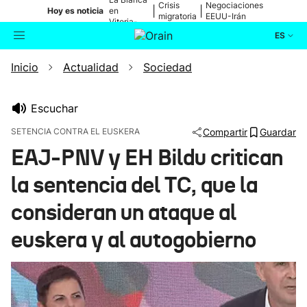
Crisis
Negociaciones
|
|
Hoy es noticia
en
migratoria
EEUU-Irán
Vitoria-
Gasteiz
ES
Inicio
Actualidad
Sociedad
Actualidad
Buscador
Política
Escuchar
SETENCIA CONTRA EL EUSKERA
Compartir
Guardar
Cultura
EAJ-PNV y EH Bildu critican
la sentencia del TC, que la
Ikusmiran
consideran un ataque al
Eguraldia
euskera y al autogobierno