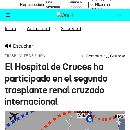
una
Edurne y
|
|
Hoy es noticia
de Elkano en
vivienda
Celedón
Getaria
de Bilbao
Txiki
ES
Inicio
Actualidad
Sociedad
Actualidad
Buscador
Política
Escuchar
TRASPLANTE DE RIÑON
Compartir
Guardar
Cultura
El Hospital de Cruces ha
participado en el segundo
Ikusmiran
trasplante renal cruzado
Eguraldia
internacional