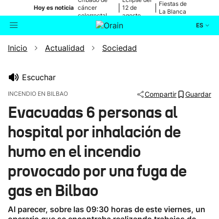
Fiestas de
|
|
Hoy es noticia
cáncer
12 de
La Blanca
colorrectal
agosto
ES
Inicio
Actualidad
Sociedad
Actualidad
Buscador
Política
Escuchar
INCENDIO EN BILBAO
Compartir
Guardar
Cultura
Evacuadas 6 personas al
hospital por inhalación de
Ikusmiran
humo en el incendio
Eguraldia
provocado por una fuga de
gas en Bilbao
Al parecer, sobre las 09:30 horas de este viernes, un