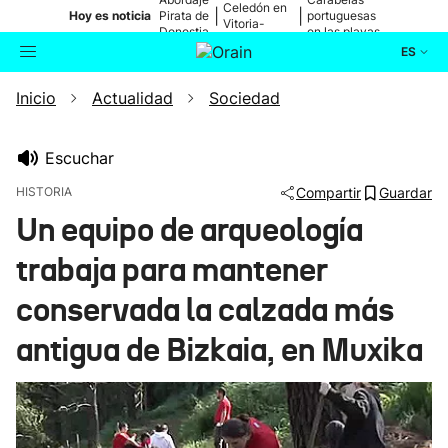
Celedón en
|
|
Hoy es noticia
Pirata de
portuguesas
Vitoria-
Donostia
en las playas
Gasteiz
ES
Inicio
Actualidad
Sociedad
Actualidad
Buscador
Política
Escuchar
HISTORIA
Compartir
Guardar
Cultura
Un equipo de arqueología
trabaja para mantener
Ikusmiran
conservada la calzada más
Eguraldia
antigua de Bizkaia, en Muxika