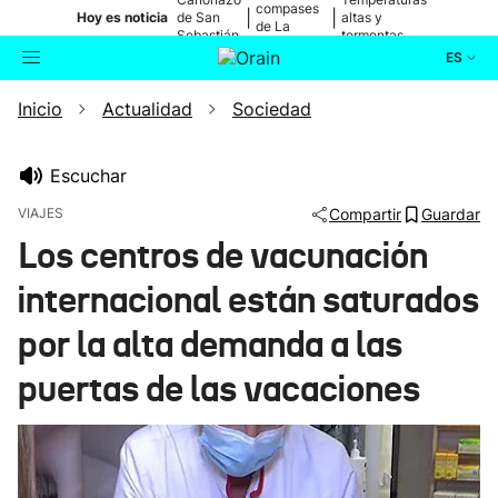
compases
|
|
Hoy es noticia
de San
altas y
de La
Sebastián
tormentas
Blanca
ES
Inicio
Actualidad
Sociedad
Actualidad
Buscador
Política
Escuchar
VIAJES
Compartir
Guardar
Cultura
Los centros de vacunación
internacional están saturados
Ikusmiran
por la alta demanda a las
Eguraldia
puertas de las vacaciones