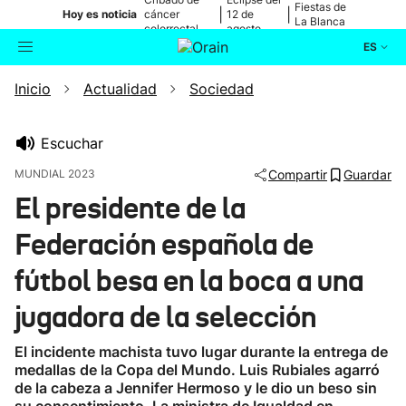
Fiestas de
|
|
Hoy es noticia
cáncer
12 de
La Blanca
colorrectal
agosto
ES
Inicio
Actualidad
Sociedad
Actualidad
Buscador
Política
Escuchar
MUNDIAL 2023
Compartir
Guardar
Cultura
El presidente de la
Federación española de
Ikusmiran
fútbol besa en la boca a una
Eguraldia
jugadora de la selección
El incidente machista tuvo lugar durante la entrega de
medallas de la Copa del Mundo. Luis Rubiales agarró
de la cabeza a Jennifer Hermoso y le dio un beso sin