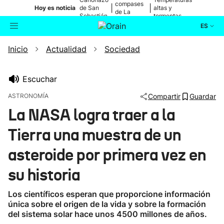
compases
|
|
Hoy es noticia
de San
altas y
de La
Sebastián
tormentas
Blanca
ES
Inicio
Actualidad
Sociedad
Actualidad
Buscador
Política
Escuchar
ASTRONOMÍA
Compartir
Guardar
Cultura
La NASA logra traer a la
Tierra una muestra de un
Ikusmiran
asteroide por primera vez en
Eguraldia
su historia
Los científicos esperan que proporcione información
única sobre el origen de la vida y sobre la formación
del sistema solar hace unos 4500 millones de años.