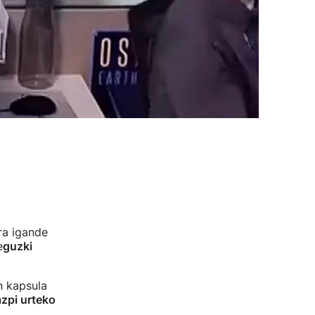
ra igande
e
guzki
n kapsula
zpi urteko