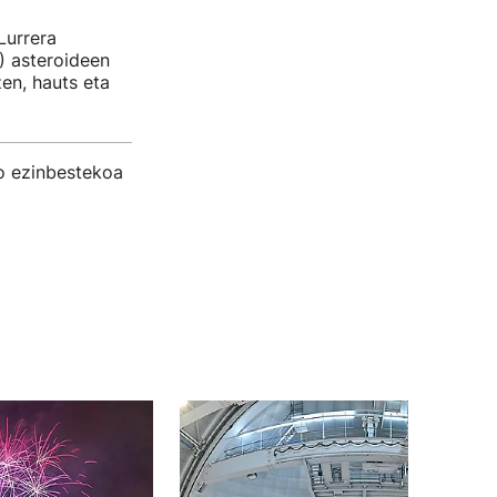
Lurrera
) asteroideen
en, hauts eta
ko ezinbestekoa