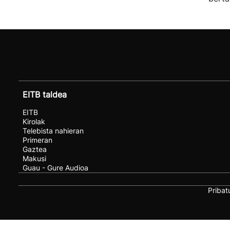
EITB taldea
EITB
Kirolak
Telebista nahieran
Primeran
Gaztea
Makusi
Guau - Gure Audioa
Pribat