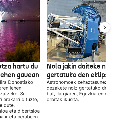
etza hartu du
Nola jakin daiteke noiz
lehen gauean
gertatuko den eklipse bat?
dira Donostiako
Astronomoek zehaztasunez kalkula
aren lehen
dezakete noiz gertatuko den eklipse
ozatzeko. Su
bat, Ilargiaren, Eguzkiaren eta Lurrar
ri erakarri dituzte,
orbitak ikusita.
e dute.
ioa eta dibertsioa
 haur eta nerabeen