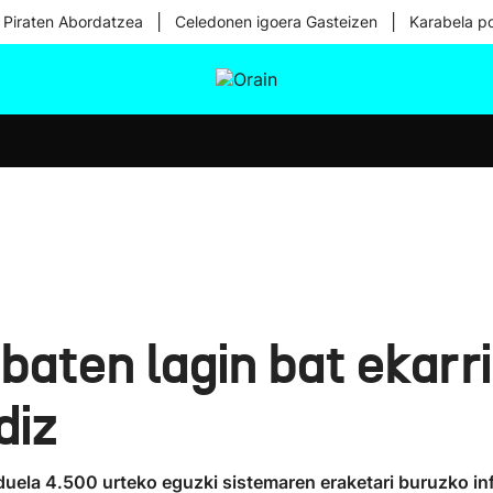
|
|
 Piraten Abordatzea
Celedonen igoera Gasteizen
Karabela p
tura
Ikusmiran
Egural
Osasuna
Teknologia
aten lagin bat ekarri
diz
ta duela 4.500 urteko eguzki sistemaren eraketari buruzko i