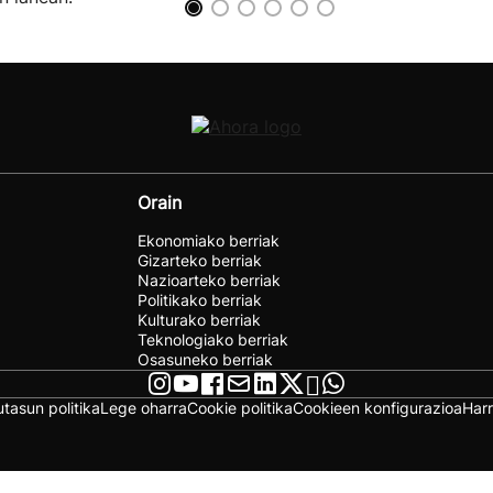
Orain
Ekonomiako berriak
Gizarteko berriak
Nazioarteko berriak
Politikako berriak
Kulturako berriak
Teknologiako berriak
Osasuneko berriak
utasun politika
Lege oharra
Cookie politika
Cookieen konfigurazioa
Har