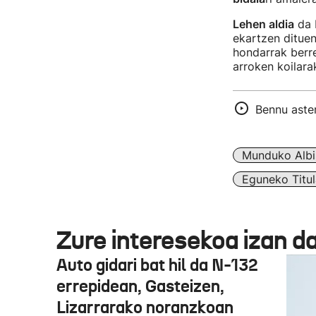
Lehen aldia
da 
ekartzen ditue
hondarrak berr
arroken koilara
Bennu aster
Munduko Albi
Eguneko Titul
Zure interesekoa izan d
Auto gidari bat hil da N-132
errepidean, Gasteizen,
Lizarrarako noranzkoan