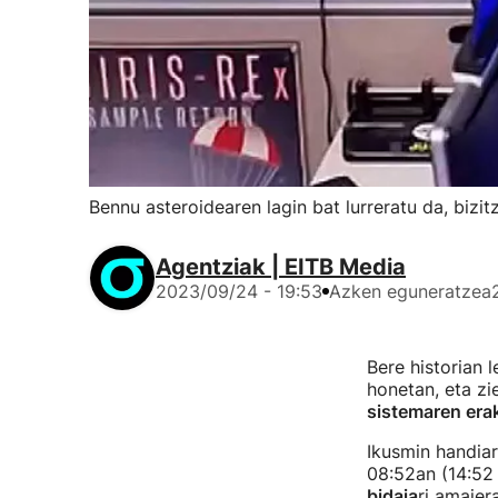
Bennu asteroidearen lagin bat lurreratu da, bizit
Agentziak | EITB Media
2023/09/24 - 19:53
Azken eguneratzea
Bere historian 
honetan, eta zi
sistemaren erak
Ikusmin handiar
08:52an (14:52
bidaia
ri amaier