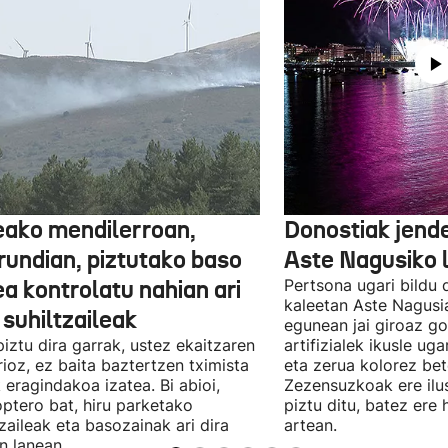
eako mendilerroan,
Donostiak jend
rundian, piztutako baso
Aste Nagusiko 
a kontrolatu nahian ari
Pertsona ugari bildu 
kaleetan Aste Nagusi
 suhiltzaileak
egunean jai giroaz g
piztu dira garrak, ustez ekaitzaren
artifizialek ikusle uga
ioz, ez baita baztertzen tximista
eta zerua kolorez bet
 eragindakoa izatea. Bi abioi,
Zezensuzkoak ere ilus
optero bat, hiru parketako
piztu ditu, batez ere
tzaileak eta basozainak ari dira
artean.
n lanean.