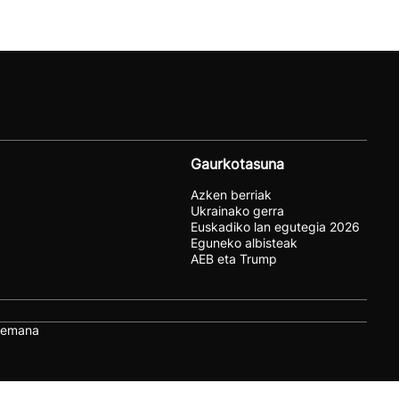
Gaurkotasuna
Azken berriak
Ukrainako gerra
Euskadiko lan egutegia 2026
Eguneko albisteak
AEB eta Trump
remana