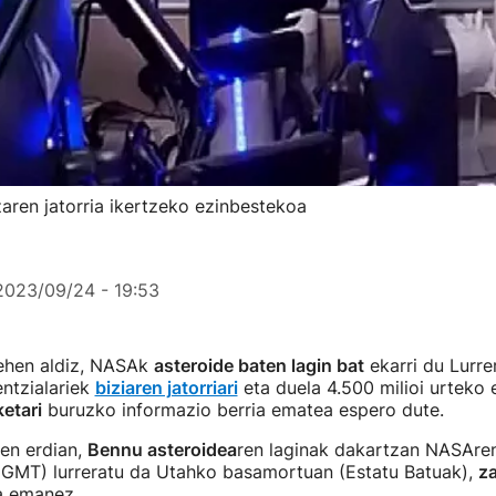
zaren jatorria ikertzeko ezinbestekoa
2023/09/24 - 19:53
lehen aldiz, NASAk
asteroide baten lagin bat
ekarri du Lurre
entzialariek
biziaren jatorriari
eta duela 4.500 milioi urteko 
etari
buruzko informazio berria ematea espero dute.
en erdian,
Bennu asteroidea
ren laginak dakartzan NASAre
 GMT) lurreratu da Utahko basamortuan (Estatu Batuak),
za
a emanez.