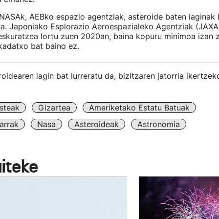
NASAk, AEBko espazio agentziak, asteroide baten laginak 
na. Japoniako Esplorazio Aeroespazialeko Agentziak (JAXA
eskuratzea lortu zuen 2020an, baina kopuru minimoa izan z
kadatxo bat baino ez.
oidearen lagin bat lurreratu da, bizitzaren jatorria ikertze
steak
Gizartea
Ameriketako Estatu Batuak
arrak
Nasa
Asteroideak
Astronomia
aiteke