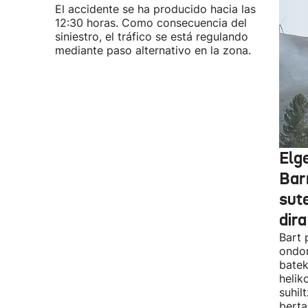
El accidente se ha producido hacia las
12:30 horas. Como consecuencia del
siniestro, el tráfico se está regulando
mediante paso alternativo en la zona.
Elg
Bar
sute
dira
Bart 
ondor
batek
helik
suhil
berta