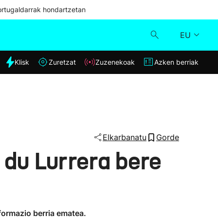
ortugaldarrak hondartzetan
EU
dia
Klisk
Zuretzat
Zuzenekoak
Azken berriak
Klisk
Zuzenekoak
Zuretzat
Elkarbanatu
Gorde
 du Lurrera bere
Azken berriak
nformazio berria ematea.