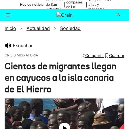
compases
|
|
Hoy es noticia
de San
altas y
de La
Sebastián
tormentas
Blanca
ES
Inicio
Actualidad
Sociedad
Actualidad
Buscador
Política
Escuchar
CRISIS MIGRATORIA
Compartir
Guardar
Cultura
Cientos de migrantes llegan
en cayucos a la isla canaria
Ikusmiran
de El Hierro
Eguraldia