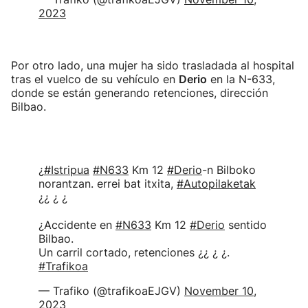
2023
Por otro lado, una mujer ha sido trasladada al hospital
tras el vuelco de su vehículo en
Derio
en la N-633,
donde se están generando retenciones, dirección
Bilbao.
¿
#Istripua
#N633
Km 12
#Derio
-n Bilboko
norantzan. errei bat itxita,
#Autopilaketak
¿¿ ¿ ¿
¿Accidente en
#N633
Km 12
#Derio
sentido
Bilbao.
Un carril cortado, retenciones ¿¿ ¿ ¿.
#Trafikoa
— Trafiko (@trafikoaEJGV)
November 10,
2023