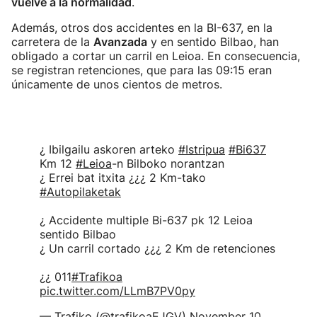
vuelve a la normalidad
.
Además, otros dos accidentes en la BI-637, en la
carretera de la
Avanzada
y en sentido Bilbao, han
obligado a cortar un carril en Leioa. En consecuencia,
se registran retenciones, que para las 09:15 eran
únicamente de unos cientos de metros.
¿ Ibilgailu askoren arteko
#Istripua
#Bi637
Km 12
#Leioa
-n Bilboko norantzan
¿ Errei bat itxita ¿¿¿ 2 Km-tako
#Autopilaketak
¿ Accidente multiple Bi-637 pk 12 Leioa
sentido Bilbao
¿ Un carril cortado ¿¿¿ 2 Km de retenciones
¿¿ 011
#Trafikoa
pic.twitter.com/LLmB7PV0py
— Trafiko (@trafikoaEJGV)
November 10,