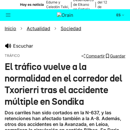
Edurne y
del 12
|
|
Hoy es noticia
de Elkano
Celedón Txiki,
de
en Getaria
en directo
agosto
ES
Inicio
Actualidad
Sociedad
Actualidad
Buscador
Política
Escuchar
TRÁFICO
Compartir
Guardar
Cultura
El tráfico vuelve a la
normalidad en el corredor del
Ikusmiran
Txorierri tras el accidente
Eguraldia
múltiple en Sondika
Dos carriles han sido cortados en la N-637, y las
retenciones han afectado también a la A-8. Además,
otros dos accidentes en la Avanzada, en Leioa,