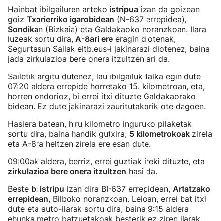
Hainbat ibilgailuren arteko
istripua
izan da goizean
goiz
Txorierriko igarobidean
(N-637 errepidea),
Sondika
n (Bizkaia) eta Galdakaoko noranzkoan. Ilara
luzeak sortu dira,
A-8ari ere
eragin diotenak,
Segurtasun Sailak eitb.eus-i jakinarazi diotenez, baina
jada zirkulazioa bere onera itzultzen ari da.
Sailetik argitu dutenez, lau ibilgailuk talka egin dute
07:20 aldera errepide horretako 15. kilometroan, eta,
horren ondorioz, bi errei itxi dituzte Galdakaorako
bidean. Ez dute jakinarazi zauritutakorik ote dagoen.
Hasiera batean, hiru kilometro inguruko pilaketak
sortu dira, baina handik gutxira,
5 kilometrokoak
zirela
eta A-8ra heltzen zirela ere esan dute.
09:00ak aldera, berriz, errei guztiak ireki dituzte, eta
zirkulazioa bere onera itzultzen
hasi da.
Beste
bi istripu
izan dira BI-637 errepidean,
Artatzako
errepidean
, Bilboko noranzkoan. Leioan, errei bat itxi
dute eta auto-ilarak sortu dira, baina 9:15 aldera
ehunka metro batzuetakoak besterik ez ziren ilarak.