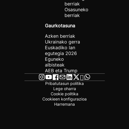
berriak
Osasuneko
berriak
Gaurkotasuna
Azken berriak
Ukrainako gerra
Euskadiko lan
egutegia 2026
Eguneko
albisteak
AEB eta Trump
Pribatutasun politika
Lege oharra
Cookie politika
Cookieen konfigurazioa
Harremana