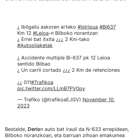
¿ Ibilgailu askoren arteko
#Istripua
#Bi637
Km 12
#Leioa
-n Bilboko norantzan
¿ Errei bat itxita ¿¿¿ 2 Km-tako
#Autopilaketak
¿ Accidente multiple Bi-637 pk 12 Leioa
sentido Bilbao
¿ Un carril cortado ¿¿¿ 2 Km de retenciones
¿¿ 011
#Trafikoa
pic.twitter.com/LLmB7PV0py
— Trafiko (@trafikoaEJGV)
November 10,
2023
Bestalde,
Derio
n auto bat irauli da N-633 errepidean,
Bilboko noranzkoan, eta barruan zihoan emakumea