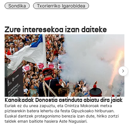
Sondika
Txorierriko Igarobidea
Zure interesekoa izan daiteke
Kanoikadak Donostia astinduta abiatu dira jaiak
Euriak ez du unea zapuztu, eta Onintza Mokoroak metxa
piztearekin batera lehertu da festa Gipuzkoako hiriburuan.
Euskal dantzek protagonismo berezia izan dute, hiriko zortzi
taldek eman baitiote hasiera Aste Nagusiari.