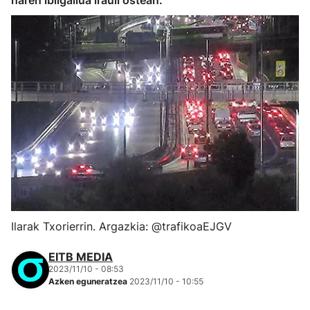
haren ibilgailua irauli ostean.
Ilarak Txorierrin. Argazkia: @trafikoaEJGV
EITB MEDIA
2023/11/10 - 08:53
Azken eguneratzea
2023/11/10 - 10:55