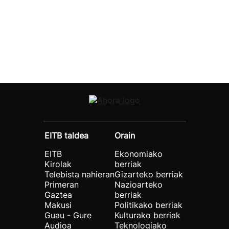
EITB taldea
Orain
EITB
Ekonomiako
Kirolak
berriak
Telebista nahieran
Gizarteko berriak
Primeran
Nazioarteko
Gaztea
berriak
Makusi
Politikako berriak
Guau - Gure
Kulturako berriak
Audioa
Teknologiako