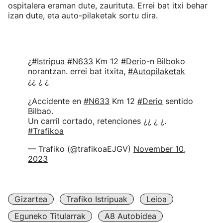
ospitalera eraman dute, zaurituta. Errei bat itxi behar
izan dute, eta auto-pilaketak sortu dira.
¿
#Istripua
#N633
Km 12
#Derio
-n Bilboko
norantzan. errei bat itxita,
#Autopilaketak
¿¿ ¿ ¿
¿Accidente en
#N633
Km 12
#Derio
sentido
Bilbao.
Un carril cortado, retenciones ¿¿ ¿ ¿.
#Trafikoa
— Trafiko (@trafikoaEJGV)
November 10,
2023
Gizartea
Trafiko Istripuak
Leioa
Eguneko Titularrak
A8 Autobidea